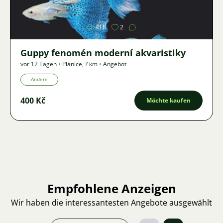
418
2
Guppy fenomén moderní akvaristiky
vor 12 Tagen
•
Plánice
,
? km
•
Angebot
Andere
400 Kč
Möchte kaufen
Empfohlene Anzeigen
Wir haben die interessantesten Angebote ausgewählt