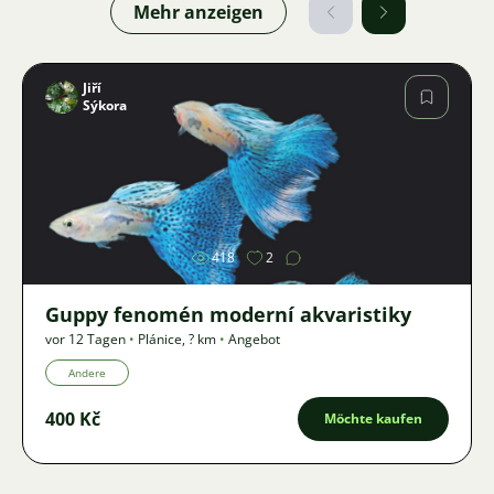
Mehr anzeigen
Jiří
Sýkora
Bild
418
2
Guppy fenomén moderní akvaristiky
vor 12 Tagen
•
Plánice
,
? km
•
Angebot
Andere
400 Kč
Möchte kaufen