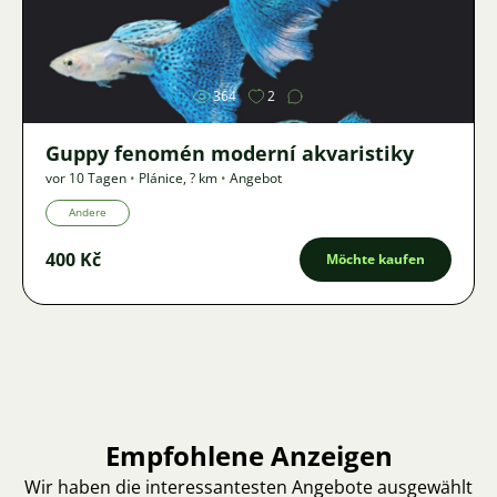
Bild
364
2
Guppy fenomén moderní akvaristiky
vor 10 Tagen
•
Plánice
,
? km
•
Angebot
Andere
400 Kč
Möchte kaufen
Empfohlene Anzeigen
Wir haben die interessantesten Angebote ausgewählt