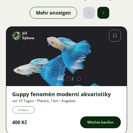
Mehr anzeigen
Jiří
Sýkora
Bild
364
2
Guppy fenomén moderní akvaristiky
vor 10 Tagen
•
Plánice
,
? km
•
Angebot
Andere
400 Kč
Möchte kaufen