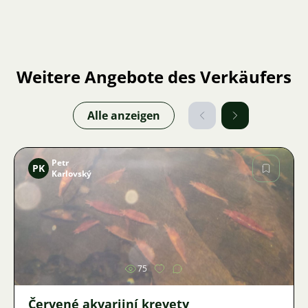
Weitere Angebote des Verkäufers
Alle anzeigen
Petr
PK
Karlovský
Bild
75
Červené akvarijní krevety