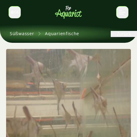
DE
Sprache wechseln
Süßwasser
Aquarienfische
Zurück