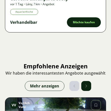
vor 1 Tag
•
Lány
,
? km
•
Angebot
Aquarienfische
Verhandelbar
Möchte kaufen
Empfohlene Anzeigen
Wir haben die interessantesten Angebote ausgewählt
Mehr anzeigen
Vojtěch
VV
Voltr