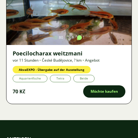
Bild
80
1
1
Poecilocharax weitzmani
vor 11 Stunden
•
České Budějovice
,
? km
•
Angebot
AkvaEXPO - Übergabe auf der Ausstellung
Aquarienfische
Tetra
Beide
70 Kč
Möchte kaufen