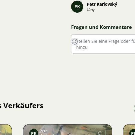
Petr Karlovský
PK
Lány
Fragen und Kommentare
s Verkäufers
Petr
PK
P