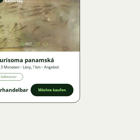
Karlovský
Bild
667
turisoma panamská
 3 Monaten
•
Lány
,
? km
•
Angebot
Süßwasser
rhandelbar
Möchte kaufen