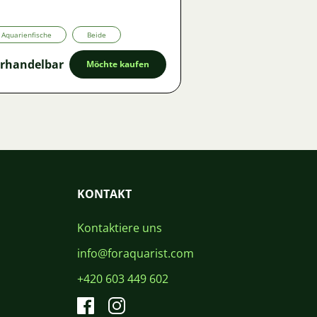
Aquarienfische
Beide
rhandelbar
Möchte kaufen
KONTAKT
Kontaktiere uns
info@foraquarist.com
+420 603 449 602