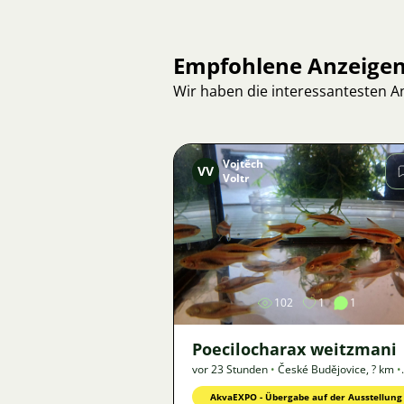
Empfohlene Anzeige
Wir haben die interessantesten 
Vojtěch
VV
Voltr
Bild
102
1
1
Poecilocharax weitzmani
vor 23 Stunden
•
České Budějovice
,
? km
•
Angebot
AkvaEXPO - Übergabe auf der Ausstellung