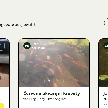
n
Angebote ausgewählt
Petr
PK
A
Karlovský
Bild
99
Červené akvarijní krevety
J
n
vor 1 Tag
•
Lány
,
? km
•
Angebot
vor