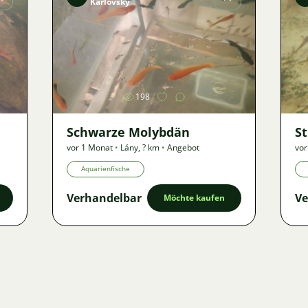
Karlovský
Bild
198
Schwarze Molybdän
S
vor 1 Monat
•
Lány
,
? km
•
Angebot
vor
Aquarienfische
Verhandelbar
Ve
Möchte kaufen