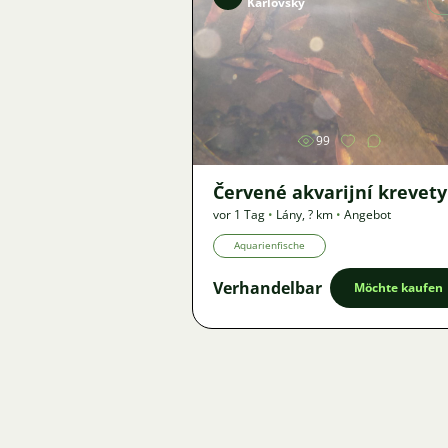
Karlovský
Bild
99
Červené akvarijní krevety
vor 1 Tag
•
Lány
,
? km
•
Angebot
Aquarienfische
Verhandelbar
Möchte kaufen