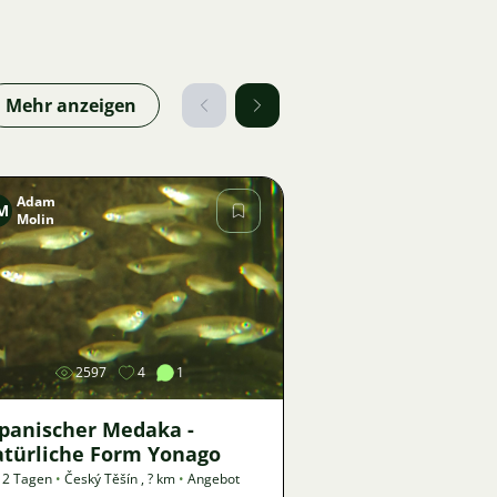
Mehr anzeigen
Adam
M
Molin
Bild
2597
4
1
apanischer Medaka -
atürliche Form Yonago
 2 Tagen
•
Český Těšín
,
? km
•
Angebot