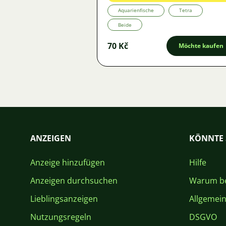
Aquarienfische
Tetra
Beide
70 Kč
Möchte kaufen
ANZEIGEN
KÖNNTE 
Anzeige hinzufügen
Hilfe
Anzeigen durchsuchen
Warum be
Lieblingsanzeigen
Allgemei
Nutzungsregeln
DSGVO