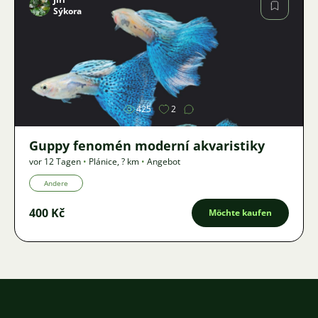
Sýkora
Bild
425
2
Guppy fenomén moderní akvaristiky
vor 12 Tagen
•
Plánice
,
? km
•
Angebot
Andere
400 Kč
Möchte kaufen