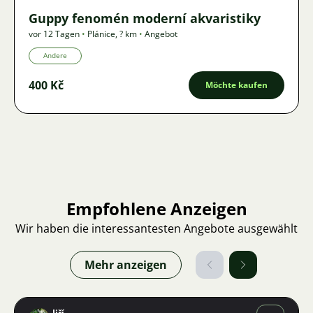
Guppy fenomén moderní akvaristiky
vor 12 Tagen
•
Plánice
,
? km
•
Angebot
Andere
400 Kč
Möchte kaufen
Empfohlene Anzeigen
Wir haben die interessantesten Angebote ausgewählt
Mehr anzeigen
Jiří