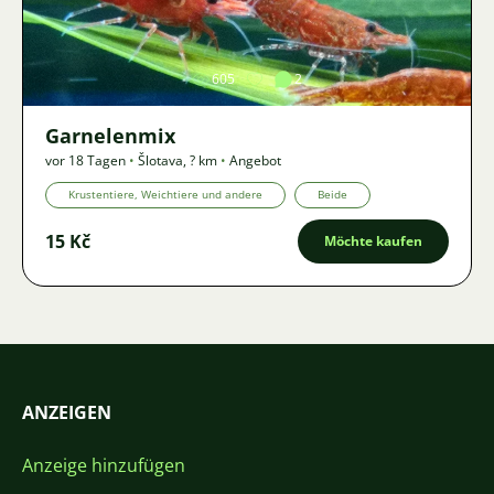
Bild
605
2
Garnelenmix
vor 18 Tagen
•
Šlotava
,
? km
•
Angebot
Krustentiere, Weichtiere und andere
Beide
15 Kč
Möchte kaufen
ANZEIGEN
Anzeige hinzufügen