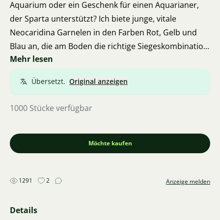
Aquarium oder ein Geschenk für einen Aquarianer,
der Sparta unterstützt? Ich biete junge, vitale
Neocaridina Garnelen in den Farben Rot, Gelb und
Blau an, die am Boden die richtige Siegeskombination
Mehr lesen
bilden.
Warum sind diese Garnelen eine großartige Wahl?
Übersetzt.
Original anzeigen
Neocaridina Garnelen sind ideal für jeden, der Leben
und Farben in sein Aquarium bringen möchte. Sie
1000 Stücke verfügbar
sind unermüdliche Helfer, die:
Bei der Pflege helfen: Sie reinigen ständig den Boden
von Futterresten und feinen Algen.
Möchte kaufen
Anspruchslos sind: Sie gedeihen hervorragend in
normalem Wasser und benötigen keine komplizierte
1291
2
Anzeige melden
Pflege, weshalb sie auch für Anfänger geeignet sind.
Eine Freude zu beobachten sind: Dank ihrer
Details
auffälligen Farben sind sie in den grünen Pflanzen