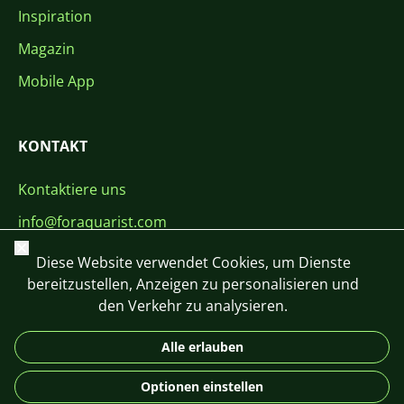
Inspiration
Magazin
Mobile App
KONTAKT
Kontaktiere uns
info@foraquarist.com
Schließen
+420 603 449 602
Diese Website verwendet Cookies, um Dienste
bereitzustellen, Anzeigen zu personalisieren und
den Verkehr zu analysieren.
Alle erlauben
CS
SK
EN
PL
DE
Optionen einstellen
© 2026 For Aquarist