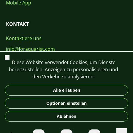
Mobile App
KONTAKT
Kontaktiere uns
info@foraquarist.com
Schließen
+420 603 449 602
Diese Website verwendet Cookies, um Dienste
bereitzustellen, Anzeigen zu personalisieren und
den Verkehr zu analysieren.
Alle erlauben
CS
SK
EN
PL
DE
Optionen einstellen
© 2026 For Aquarist
Ablehnen