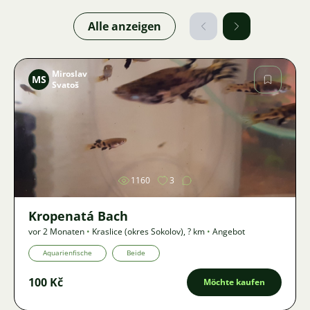
Alle anzeigen
Miroslav
MS
Svatoš
Bild
1160
3
Kropenatá Bach
vor 2 Monaten
•
Kraslice (okres Sokolov)
,
? km
•
Angebot
Aquarienfische
Beide
100 Kč
Möchte kaufen