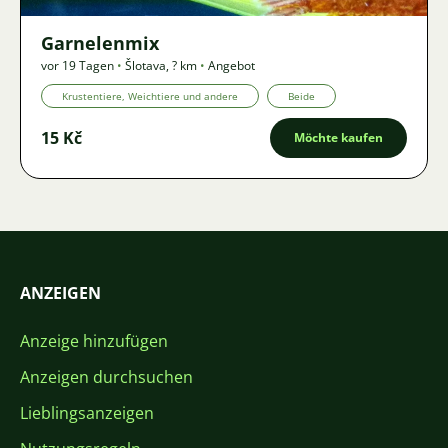
Garnelenmix
vor 19 Tagen
•
Šlotava
,
? km
•
Angebot
Krustentiere, Weichtiere und andere
Beide
15 Kč
Möchte kaufen
ANZEIGEN
Anzeige hinzufügen
Anzeigen durchsuchen
Lieblingsanzeigen