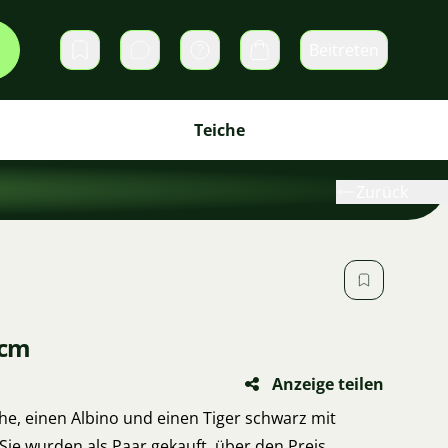
Beitreten
Direktnachrichten
Warenkorb
Teiche
Zurück
 cm
Anzeige teilen
he, einen Albino und einen Tiger schwarz mit
ie wurden als Paar gekauft, über den Preis