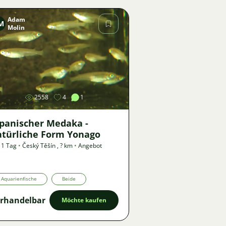
Adam
M
Molin
Bild
2558
4
1
apanischer Medaka -
atürliche Form Yonago
 1 Tag
•
Český Těšín
,
? km
•
Angebot
Aquarienfische
Beide
rhandelbar
Möchte kaufen