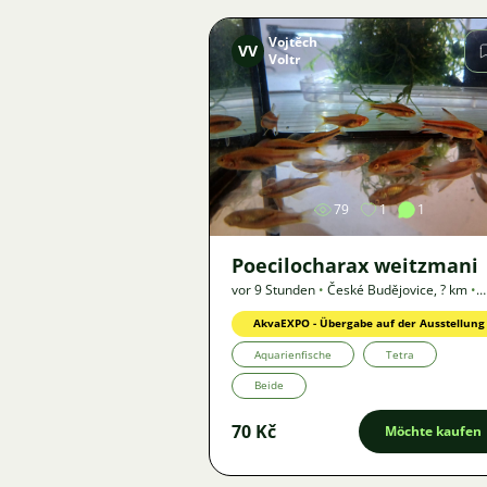
Vojtěch
VV
Voltr
Bild
79
1
1
Poecilocharax weitzmani
vor 9 Stunden
•
České Budějovice
,
? km
•
Angebot
AkvaEXPO - Übergabe auf der Ausstellung
Aquarienfische
Tetra
Beide
70 Kč
Möchte kaufen