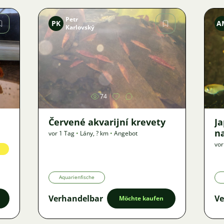
Petr
PK
A
Karlovský
Bild
74
Červené akvarijní krevety
J
n
vor 1 Tag
•
Lány
,
? km
•
Angebot
vor
Aquarienfische
Verhandelbar
Ve
Möchte kaufen