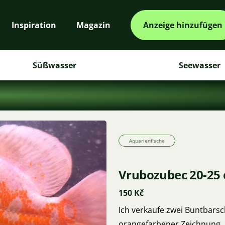
Inspiration
Magazin
Anzeige hinzufügen
Süßwasser
Seewasser
Aquarienfische
Vrubozubec 20-25
150 Kč
Ich verkaufe zwei Buntbarsc
orangefarbener Zeichnung. S