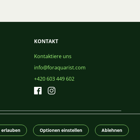
KONTAKT
Kontaktiere uns
info@foraquarist.com
+420 603 449 602
CS
SK
EN
PL
DE
© 2026 For Aquarist
e erlauben
Optionen einstellen
Ablehnen