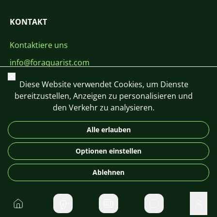
KONTAKT
Kontaktiere uns
info@foraquarist.com
Schließen
+420 603 449 602
Diese Website verwendet Cookies, um Dienste
bereitzustellen, Anzeigen zu personalisieren und
den Verkehr zu analysieren.
Alle erlauben
CS
SK
EN
PL
DE
Optionen einstellen
© 2026 For Aquarist
Ablehnen
Startseite
Direktnachrichte
Benu