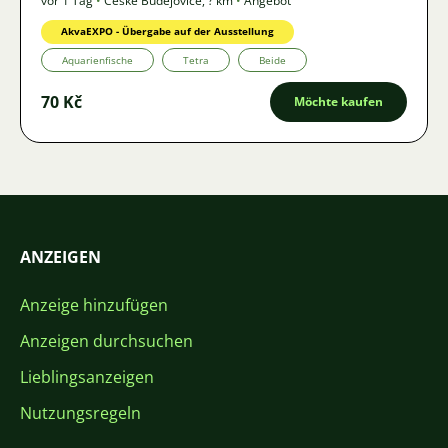
vor 1 Tag
•
České Budějovice
,
? km
•
Angebot
AkvaEXPO - Übergabe auf der Ausstellung
Aquarienfische
Tetra
Beide
70 Kč
Möchte kaufen
ANZEIGEN
Anzeige hinzufügen
Anzeigen durchsuchen
Lieblingsanzeigen
Nutzungsregeln