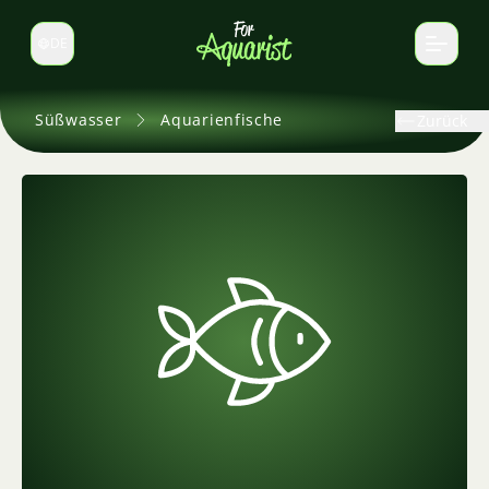
DE
Sprache wechseln
Süßwasser
Aquarienfische
Zurück