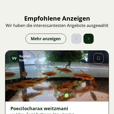
Empfohlene Anzeigen
Wir haben die interessantesten Angebote ausgewählt
Mehr anzeigen
Vojtěch
VV
Voltr
Bild
111
1
1
Poecilocharax weitzmani