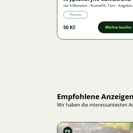
vor 4 Monaten
•
Kroměříž
,
? km
•
Angebot
Pflanzen
50 Kč
Möchte kaufen
Empfohlene Anzeige
Wir haben die interessantesten 
Petr
PK