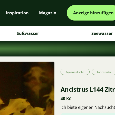
Inspiration
Magazin
Anzeige hinzufügen
Süßwasser
Seewasser
Aquarienfische
Loricariidae
Ancistrus L144 Zit
40 Kč
Ich biete eigenen Nachzucht