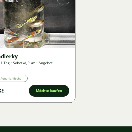
Mikulík
Bild
71
ndlerky
 1 Tag
•
Sobotka
,
? km
•
Angebot
Aquarienfische
Kč
Möchte kaufen