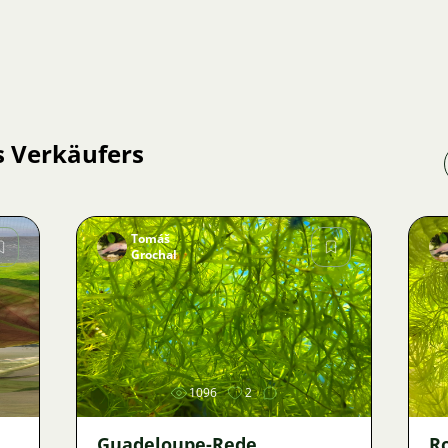
s Verkäufers
Tomáš
Grochal
Bild
1096
2
Guadeloupe-Rede
Ro