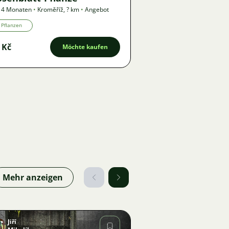
 4 Monaten
•
Kroměříž
,
? km
•
Angebot
Pflanzen
 Kč
Möchte kaufen
Mehr anzeigen
Jiří