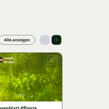
Alle anzeigen
Tomáš
Grochal
Bild
1243
2
senblatt-Pflanze