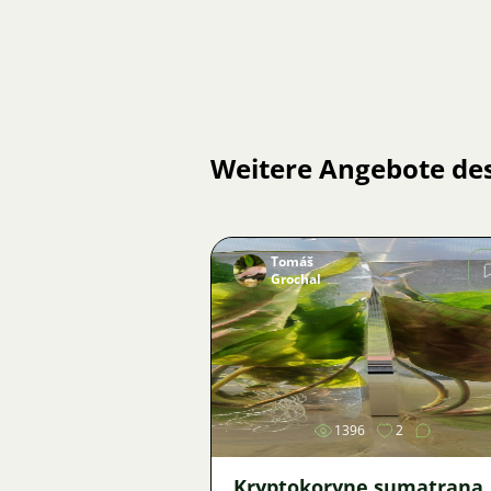
Weitere Angebote de
Tomáš
Grochal
Bild
1396
2
Kryptokoryne sumatrana