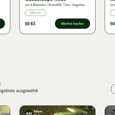
vor 4 Monaten
•
Kroměříž
,
? km
•
Angebot
vor
Pflanzen
50 Kč
50
Möchte kaufen
n
Angebote ausgewählt
Adam
AM