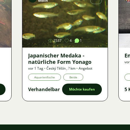
Molin
Bild
2537
4
1
Japanischer Medaka -
E
natürliche Form Yonago
vor
vor 1 Tag
•
Český Těšín
,
? km
•
Angebot
Aquarienfische
Beide
Verhandelbar
5 
Möchte kaufen