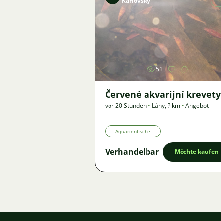
Karlovský
Bild
51
Červené akvarijní krevety
vor 20 Stunden
•
Lány
,
? km
•
Angebot
Aquarienfische
Verhandelbar
Möchte kaufen