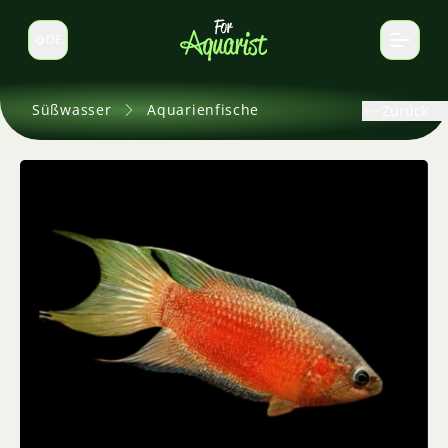
DE
Sprache wechseln
Süßwasser
Aquarienfische
Zurück