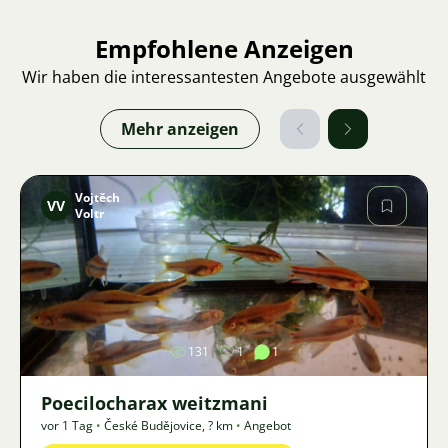
Empfohlene Anzeigen
Wir haben die interessantesten Angebote ausgewählt
Mehr anzeigen
Vojtěch
VV
Voltr
Bild
131
1
1
Poecilocharax weitzmani
vor 1 Tag
•
České Budějovice
,
? km
•
Angebot