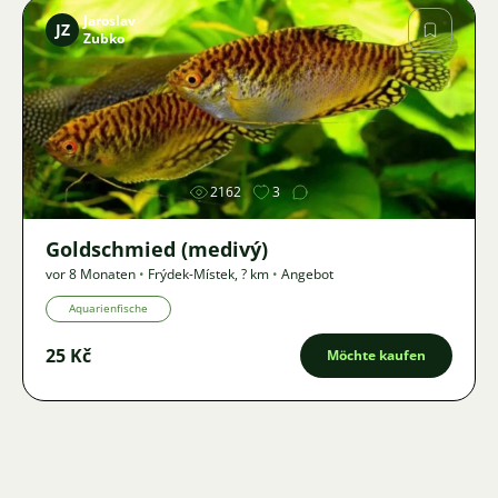
Jaroslav
JZ
Zubko
Bild
2162
3
Goldschmied (medivý)
vor 8 Monaten
•
Frýdek-Místek
,
? km
•
Angebot
Aquarienfische
25 Kč
Möchte kaufen