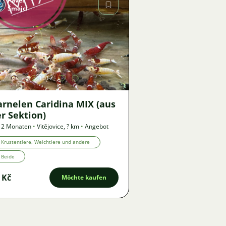
Pavel
Šmajcl
Bild
1017
arnelen Caridina MIX (aus
r Sektion)
 2 Monaten
•
Vitějovice
,
? km
•
Angebot
Krustentiere, Weichtiere und andere
Beide
 Kč
Möchte kaufen