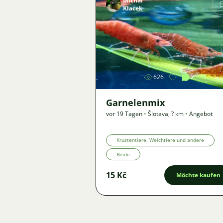
Michal
Klacek
Bild
626
2
Garnelenmix
vor 19 Tagen
•
Šlotava
,
? km
•
Angebot
Krustentiere, Weichtiere und andere
Beide
15 Kč
Möchte kaufen