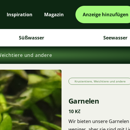
Inspiration
Magazin
Anzeige hinzufügen
Süßwasser
Seewasser
Weichtiere und andere
Krustentiere, Weichtiere und andere
Garnelen
10 Kč
Wir bieten unsere Garnelen 
weniger, aber sie sind mit 