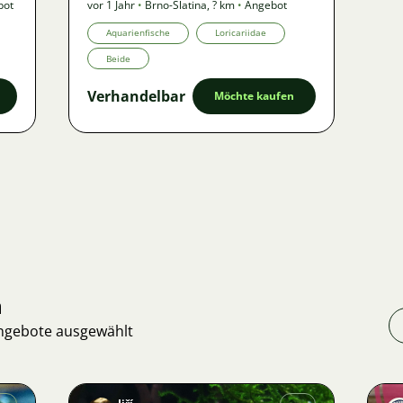
bot
vor 1 Jahr
•
Brno-Slatina
,
? km
•
Angebot
Aquarienfische
Loricariidae
Beide
Verhandelbar
Möchte kaufen
n
Angebote ausgewählt