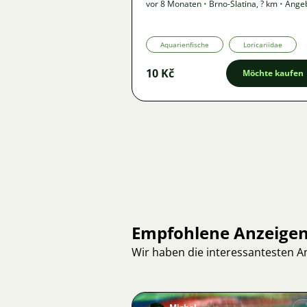
vor 8 Monaten
•
Brno-Slatina
,
? km
•
Ange
Aquarienfische
Loricariidae
10 Kč
Möchte kaufen
Empfohlene Anzeige
Wir haben die interessantesten 