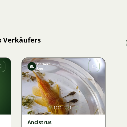
s Verkäufers
Barbora
BL
Leo
Bild
1272
1
Ancistrus