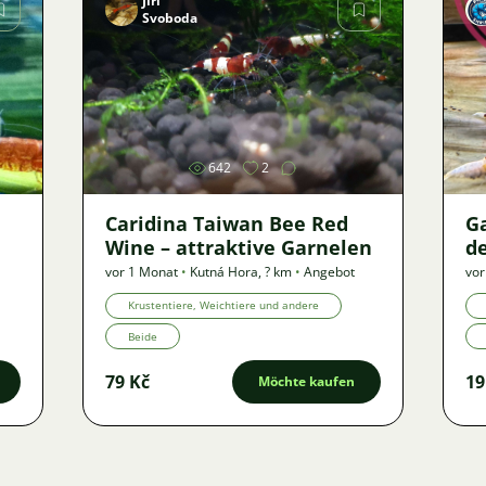
Jiří
Svoboda
Bild
642
2
Caridina Taiwan Bee Red
G
Wine – attraktive Garnelen
de
vor 1 Monat
•
Kutná Hora
,
? km
•
Angebot
vor
Krustentiere, Weichtiere und andere
Beide
79 Kč
19
Möchte kaufen