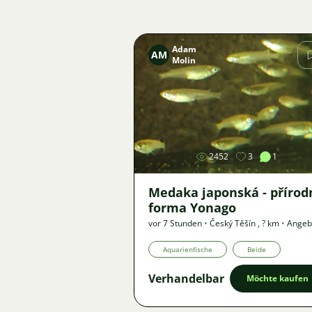
Adam
AM
Molin
Bild
2452
3
1
Medaka japonská - přírod
forma Yonago
vor 7 Stunden
•
Český Těšín
,
? km
•
Angeb
Aquarienfische
Beide
Verhandelbar
Möchte kaufen