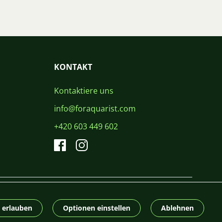
KONTAKT
Kontaktiere uns
info@foraquarist.com
+420 603 449 602
CS
SK
EN
PL
DE
© 2026 For Aquarist
e erlauben
Optionen einstellen
Ablehnen