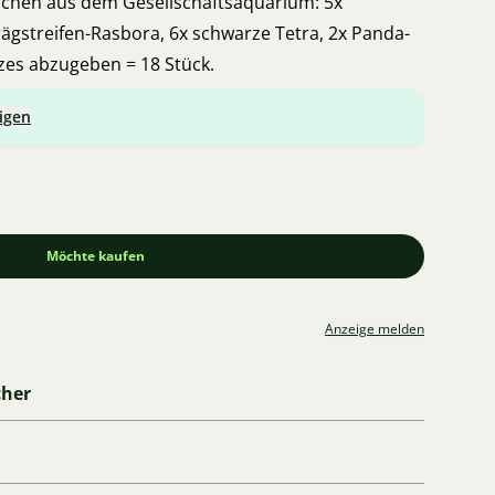
schen aus dem Gesellschaftsaquarium: 5x
rägstreifen-Rasbora, 6x schwarze Tetra, 2x Panda-
zes abzugeben = 18 Stück.
igen
Möchte kaufen
Anzeige melden
cher