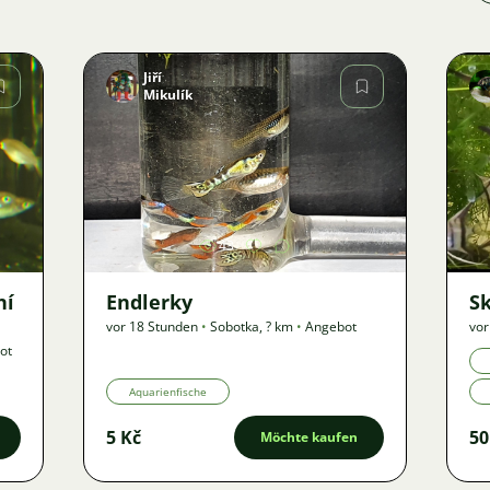
Jiří
Mikulík
Bild
43
ní
Endlerky
S
vor 18 Stunden
•
Sobotka
,
? km
•
Angebot
vor
ot
Aquarienfische
5 Kč
50
Möchte kaufen