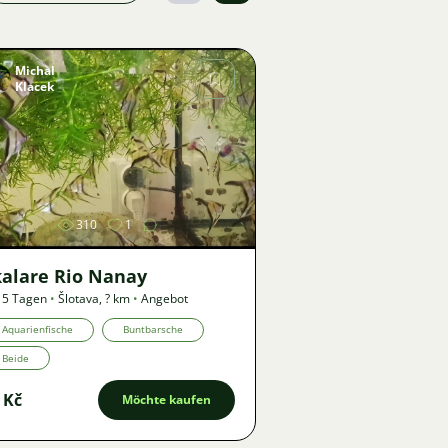
Michal
Klacek
Bild
310
1
kalare Rio Nanay
 5 Tagen
•
Šlotava
,
? km
•
Angebot
Aquarienfische
Buntbarsche
Beide
 Kč
Möchte kaufen