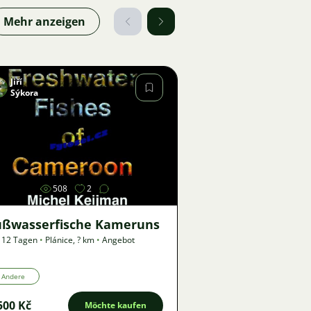
Mehr anzeigen
Jiří
Sýkora
Bild
508
2
üßwasserfische Kameruns
 12 Tagen
•
Plánice
,
? km
•
Angebot
Andere
500 Kč
Möchte kaufen