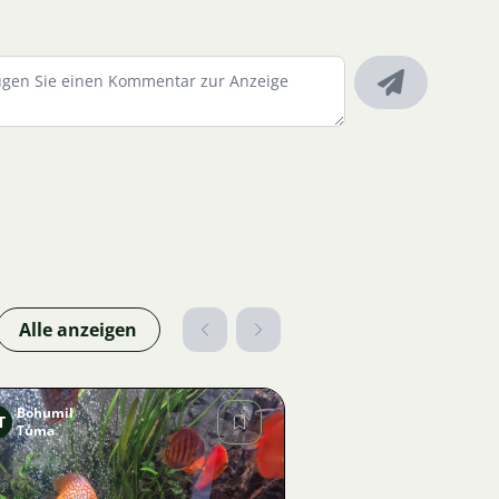
Alle anzeigen
Bohumil
T
Tůma