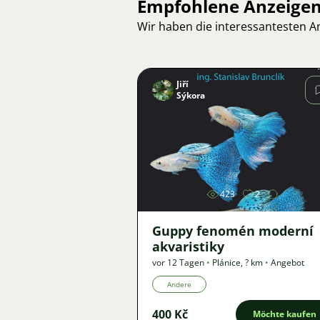
Empfohlene Anzeige
Wir haben die interessantesten 
Jiří
Sýkora
Bild
423
2
Guppy fenomén moderní
akvaristiky
vor 12 Tagen
•
Plánice
,
? km
•
Angebot
Andere
400 Kč
Möchte kaufen