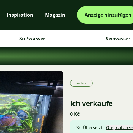
Inspiration
Magazin
Anzeige hinzufügen
Süßwasser
Seewasser
Andere
Ich verkaufe
0 Kč
Übersetzt.
Original anze