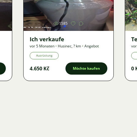
Bild
1585
Ich verkaufe
Te
vor 5 Monaten
•
Husinec
,
? km
•
Angebot
vor
Ausrüstung
4.650 Kč
0 
Möchte kaufen