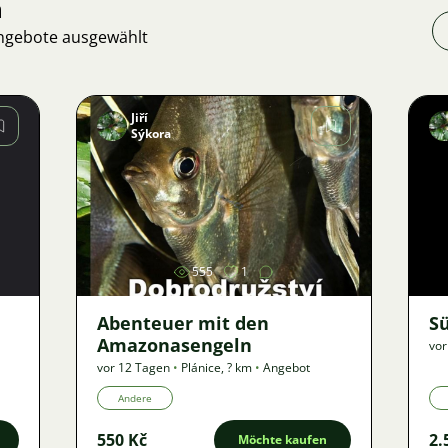
n
Angebote ausgewählt
Jiří
Sýkora
Bild
555
1
Abenteuer mit den
S
Amazonasengeln
vor
vor 12 Tagen
•
Plánice
,
? km
•
Angebot
Andere
550 Kč
2.
Möchte kaufen