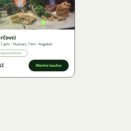
Bild
1484
3
1
rčovci
 1 Jahr
•
Husinec
,
? km
•
Angebot
Aquarienfische
Kč
Möchte kaufen