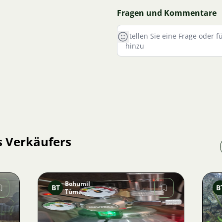
Fragen und Kommentare
s Verkäufers
Bohumil
BT
B
Tůma