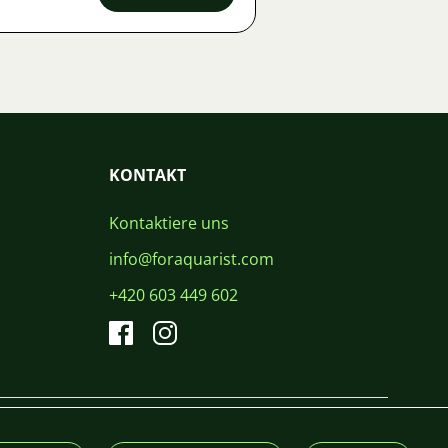
KONTAKT
Kontaktiere uns
info@foraquarist.com
+420 603 449 602
CS
SK
EN
PL
DE
© 2026 For Aquarist