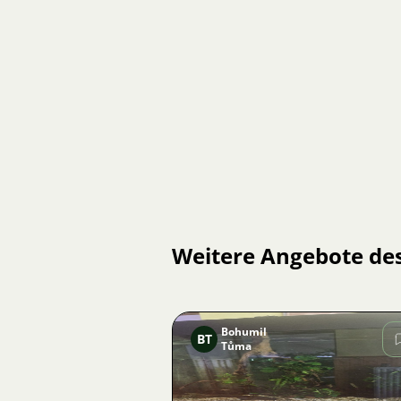
Weitere Angebote de
Bohumil
BT
Tůma