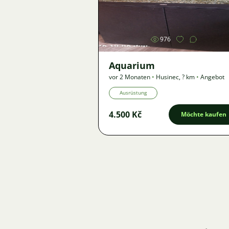
Bild
976
Aquarium
vor 2 Monaten
•
Husinec
,
? km
•
Angebot
Ausrüstung
4.500 Kč
Möchte kaufen