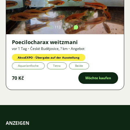
Bild
113
1
1
Poecilocharax weitzmani
vor 1 Tag
•
České Budějovice
,
? km
•
Angebot
AkvaEXPO - Übergabe auf der Ausstellung
Aquarienfische
Tetra
Beide
70 Kč
Möchte kaufen
ANZEIGEN