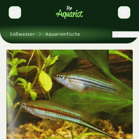
DE
Sprache wechseln
Süßwasser
Aquarienfische
Zurück