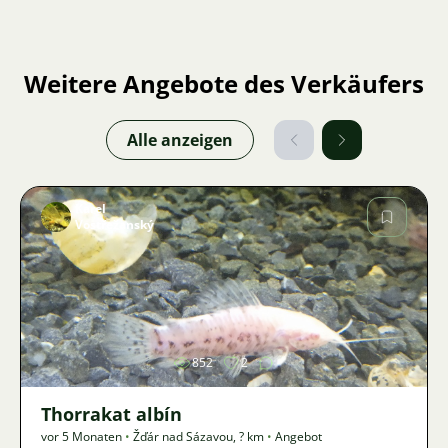
Weitere Angebote des Verkäufers
Alle anzeigen
Karel
Vostřežanský
Bild
852
2
Thorrakat albín
vor 5 Monaten
•
Žďár nad Sázavou
,
? km
•
Angebot