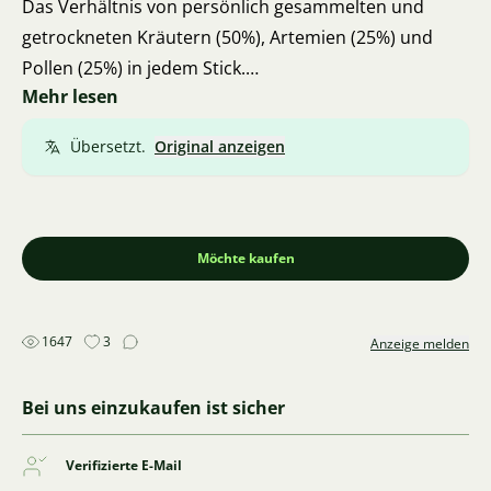
Das Verhältnis von persönlich gesammelten und
getrockneten Kräutern (50%), Artemien (25%) und
Pollen (25%) in jedem Stick.
Mehr lesen
Vorteilhaftes Angebot: 10 Packungen + 1 Packung
gratis!
Übersetzt.
Original anzeigen
Das komplette Angebot einschließlich
Beschreibungen und Preisen finden Sie auf meiner
Website akvastepik.cz.
Ich versende über Zásilkovna.
Möchte kaufen
Ich komme aus Brünn, daher ist auch eine
persönliche Übergabe möglich.
Vielen Dank für Ihr Feedback.
1647
3
Anzeige melden
Vielen Dank und viel Erfolg 🍀 🦐 🍀
Bei uns einzukaufen ist sicher
Verifizierte E-Mail