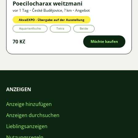
Poecilocharax weitzmani
vor 1 Tag
•
České Budějovice
,
? km
•
Angebot
AkvaEXPO - Übergabe auf der Ausstellung
Aquarienfische
Tetra
Beide
70 Kč
Möchte kaufen
ANZEIGEN
Anzeige hinzufügen
Anzeigen durchsuchen
Lieblingsanzeigen
Nutzungsregeln