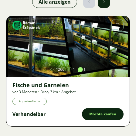
Alle anzeigen
Roman
Štěpánek
Bild
1266
1
1
Fische und Garnelen
vor 3 Monaten
•
Brno
,
? km
•
Angebot
Aquarienfische
Verhandelbar
Möchte kaufen