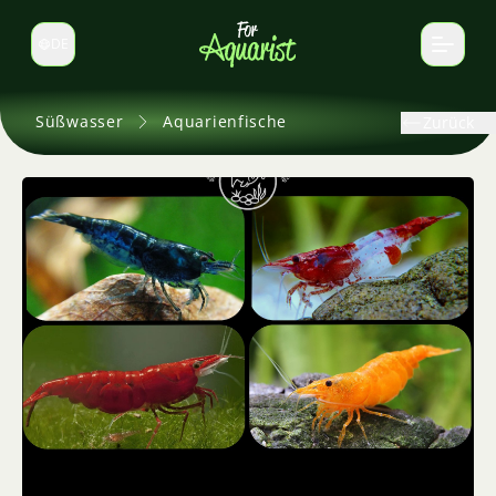
DE
Sprache wechseln
Süßwasser
Aquarienfische
Zurück