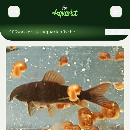
DE
Sprache wechseln
Süßwasser
Aquarienfische
Zurück