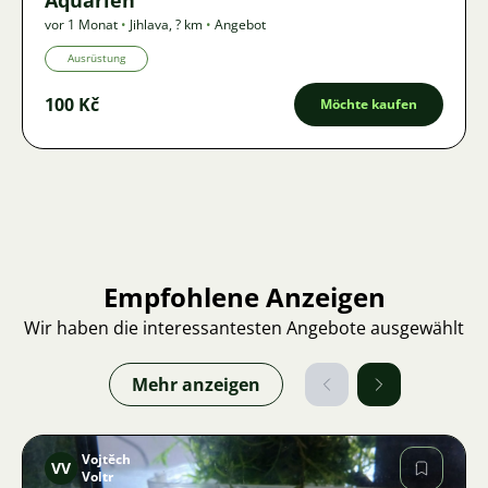
Aquarien
vor 1 Monat
•
Jihlava
,
? km
•
Angebot
Ausrüstung
100 Kč
Möchte kaufen
Empfohlene Anzeigen
Wir haben die interessantesten Angebote ausgewählt
Mehr anzeigen
Vojtěch
VV
Voltr