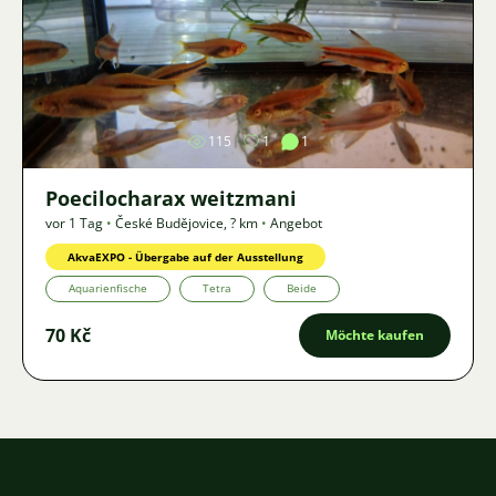
Bild
115
1
1
Poecilocharax weitzmani
vor 1 Tag
•
České Budějovice
,
? km
•
Angebot
AkvaEXPO - Übergabe auf der Ausstellung
Aquarienfische
Tetra
Beide
70 Kč
Möchte kaufen