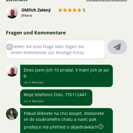
Oldřich Zelený
5
Jihlava
Fragen und Kommentare
Dnes jsem jich 10 prodal. V mání jich je asi
6.
vor 5 Monaten
Moje telefonní číslo. 776112447
vor 6 Monaten
Pokud kliknete na chci koupit, dostanete
se do soukromého chatu a navíc pak
🙂
prodejce má přehled o objednávkách