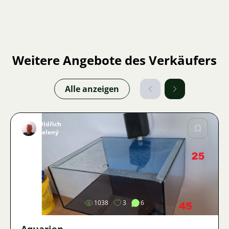
Weitere Angebote des Verkäufers
Alle anzeigen
Oldřich
Zelený
Bild
1038
3
6