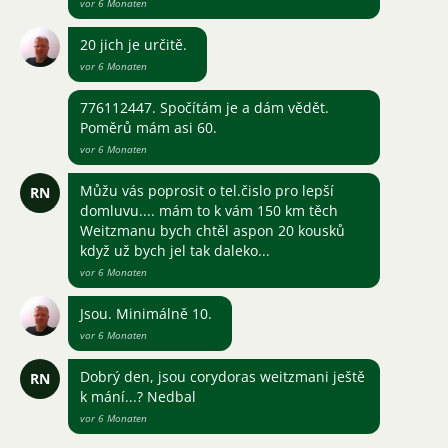
vor 6 Monaten
20 jich je určitě.
vor 6 Monaten
776112447. Spočítám je a dám vědět.
Poměrů mám asi 60.
vor 6 Monaten
Můžu vás poprosit o tel.čislo pro lepší
RN
domluvu.... mám to k vám 150 km těch
Weitzmanu bych chtěl aspon 20 kousků
když už bych jel tak daleko...
vor 6 Monaten
Jsou. Minimálně 10.
vor 6 Monaten
Dobrý den, jsou corydoras weitzmani ještě
RN
k mání...? Nedbal
vor 6 Monaten