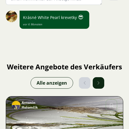
😎
Krásné White Pearl krevetky
vor 6 Monaten
Weitere Angebote des Verkäufers
Alle anzeigen
Antonin
Holomčík
Bild