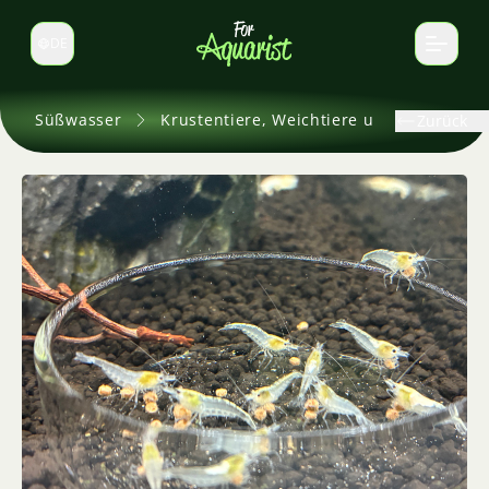
DE
Sprache wechseln
Süßwasser
Krustentiere, Weichtiere und andere
Zurück