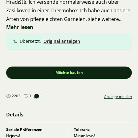
Hradiště. Ich versende normalerweise auch über
Zasilkovna in einer Thermobox. Ich habe auch andere
Arten von pflegeleichten Garnelen, siehe weitere
Mehr lesen
Anzeigen.
Tel. 732 439 548
Übersetzt.
Original anzeigen
Möchte kaufen
2202
3
1
Anzeige melden
Details
Soziale Präferenzen
Toleranz
Hejnová
Mírumilovná