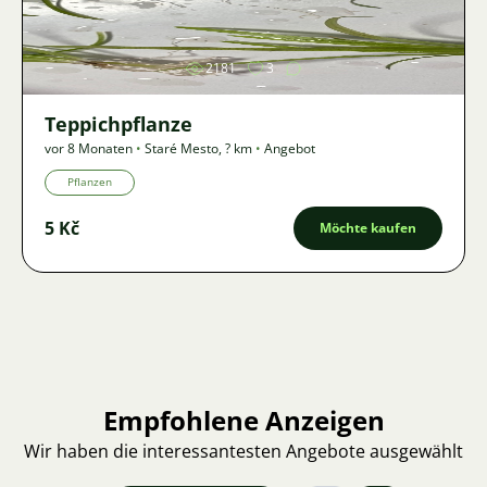
2181
3
Teppichpflanze
vor 8 Monaten
•
Staré Mesto
,
? km
•
Angebot
Pflanzen
5 Kč
Möchte kaufen
Empfohlene Anzeigen
Wir haben die interessantesten Angebote ausgewählt