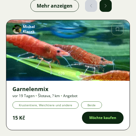
Mehr anzeigen
Michal
Klacek
Bild
626
2
Garnelenmix
vor 19 Tagen
•
Šlotava
,
? km
•
Angebot
Krustentiere, Weichtiere und andere
Beide
15 Kč
Möchte kaufen