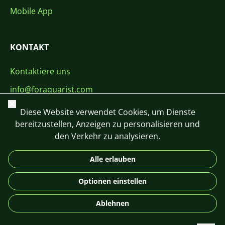
Mobile App
KONTAKT
Kontaktiere uns
info@foraquarist.com
Schließen
+420 603 449 602
Diese Website verwendet Cookies, um Dienste
bereitzustellen, Anzeigen zu personalisieren und
den Verkehr zu analysieren.
Alle erlauben
CS
SK
EN
PL
DE
Optionen einstellen
© 2026 For Aquarist
Ablehnen