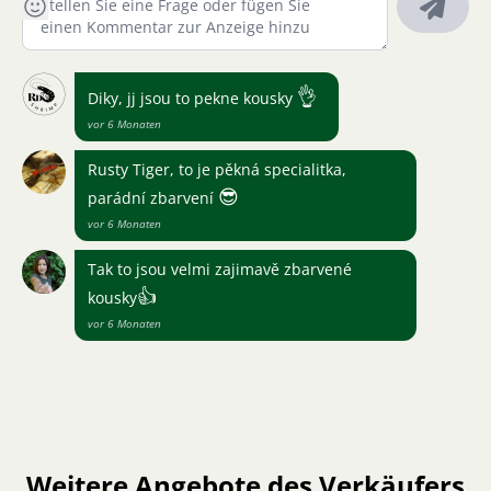
👌
Diky, jj jsou to pekne kousky
vor 6 Monaten
Rusty Tiger, to je pěkná specialitka,
😎
parádní zbarvení
vor 6 Monaten
Tak to jsou velmi zajimavě zbarvené
👍
kousky
vor 6 Monaten
Weitere Angebote des Verkäufers