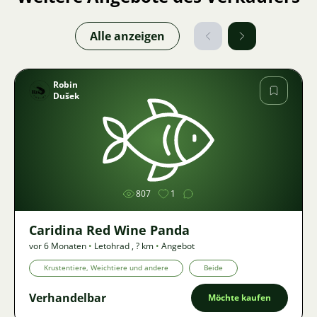
Alle anzeigen
Robin
Dušek
Bild
807
1
Caridina Red Wine Panda
vor 6 Monaten
•
Letohrad
,
? km
•
Angebot
Krustentiere, Weichtiere und andere
Beide
Verhandelbar
Möchte kaufen