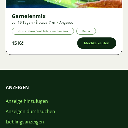
619
2
Garnelenmix
vor 19 Tagen
•
Šlotava
,
? km
•
Angebot
Krustentiere, Weichtiere und andere
Beide
15 Kč
Möchte kaufen
ANZEIGEN
Anzeige hinzufügen
Anzeigen durchsuchen
Lieblingsanzeigen