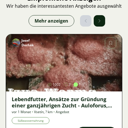
Wir haben die interessantesten Angebote ausgewählt
Mehr anzeigen
Josef
Dorňák
Bild
1002
3
1
Lebendfutter, Ansätze zur Gründung
einer ganzjährigen Zucht - Auloforus,
Izya, Grindal, Roupice, Moina,
vor 1 Monat
•
Vsetín
,
? km
•
Angebot
Süßwassernahrung