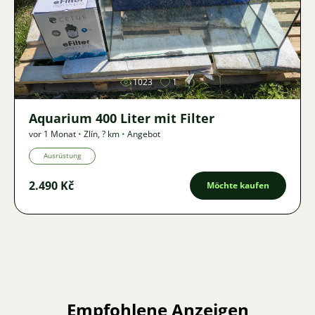
Bild
1023
1
Aquarium 400 Liter mit Filter
vor 1 Monat
•
Zlín
,
? km
•
Angebot
Ausrüstung
2.490 Kč
Möchte kaufen
Empfohlene Anzeigen