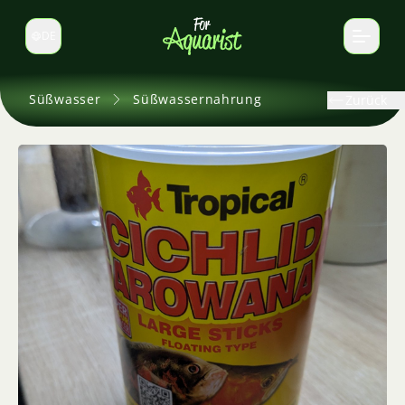
DE
Sprache wechseln
Süßwasser
Süßwassernahrung
Zurück