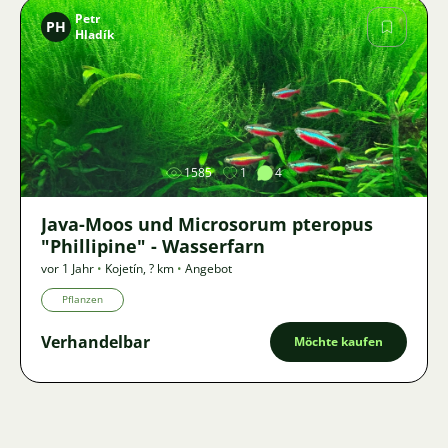
Petr
PH
Hladík
Bild
1585
1
4
Java-Moos und Microsorum pteropus
"Phillipine" - Wasserfarn
vor 1 Jahr
•
Kojetín
,
? km
•
Angebot
Pflanzen
Verhandelbar
Möchte kaufen