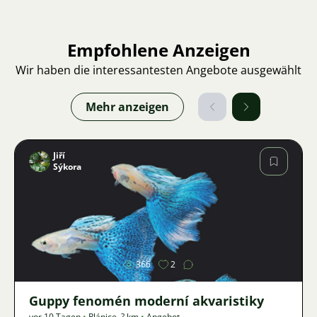
Empfohlene Anzeigen
Wir haben die interessantesten Angebote ausgewählt
Mehr anzeigen
Jiří
Sýkora
Bild
366
2
Guppy fenomén moderní akvaristiky
vor 10 Tagen
•
Plánice
,
? km
•
Angebot