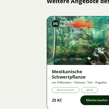
Weitere Angebote de
Dominik
DG
Galia
Bild
1309
2
Mexikanische
Schwertpflanze
vor 6 Monaten
•
Ostrava
,
? km
•
Angebot
Aquarienfische
Beide
25 Kč
Möchte kaufen