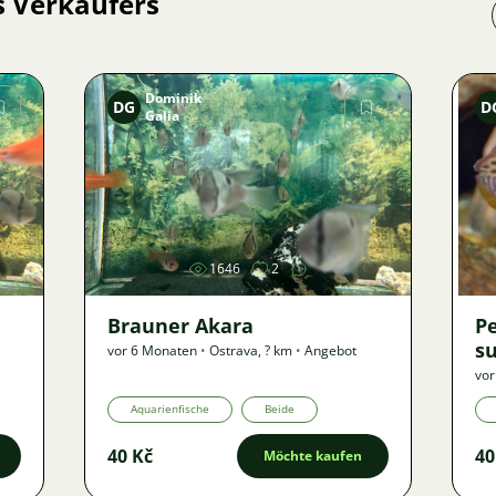
s Verkäufers
Dominik
DG
D
Galia
Bild
1646
2
Brauner Akara
P
s
vor 6 Monaten
•
Ostrava
,
? km
•
Angebot
vor
Aquarienfische
Beide
40 Kč
40
Möchte kaufen