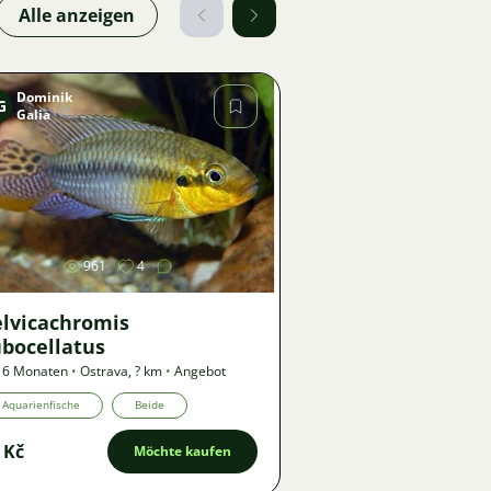
Alle anzeigen
Dominik
G
Galia
Bild
961
4
elvicachromis
ubocellatus
 6 Monaten
•
Ostrava
,
? km
•
Angebot
Aquarienfische
Beide
 Kč
Möchte kaufen