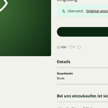
Übersetzt.
Original anze
896
1
Details
Geschlecht
Beide
Bei uns einzukaufen ist si