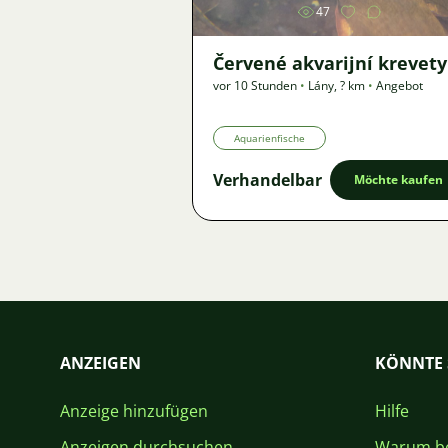
47
Červené akvarijní krevety
vor 10 Stunden
•
Lány
,
? km
•
Angebot
Aquarienfische
Verhandelbar
Möchte kaufen
ANZEIGEN
KÖNNTE 
Anzeige hinzufügen
Hilfe
Anzeigen durchsuchen
Warum be