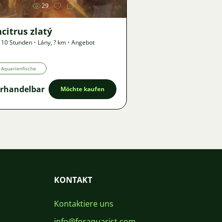
29
citrus zlatý
 10 Stunden
•
Lány
,
? km
•
Angebot
Aquarienfische
rhandelbar
Möchte kaufen
KONTAKT
Kontaktiere uns
info@foraquarist.com