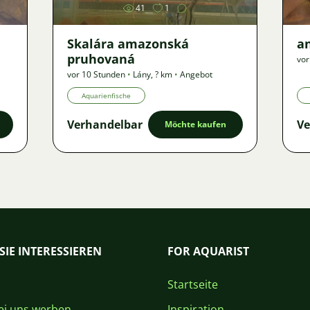
41
1
Skalára amazonská
an
pruhovaná
vor
vor 10 Stunden
•
Lány
,
? km
•
Angebot
Aquarienfische
Verhandelbar
Ve
Möchte kaufen
SIE INTERESSIEREN
FOR AQUARIST
Startseite
i uns werben
Inspiration