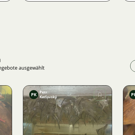
n
Angebote ausgewählt
Petr
PK
P
Karlovský
Bild