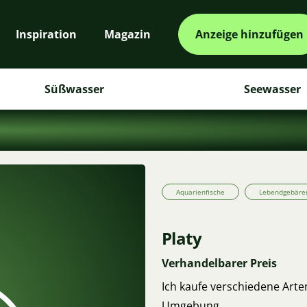
Inspiration
Magazin
Anzeige hinzufügen
Süßwasser
Seewasser
Aquarienfische
Lebendgebäre
Platy
Verhandelbarer Preis
Ich kaufe verschiedene Arte
Umgebung.