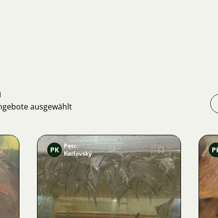
n
Angebote ausgewählt
Petr
PK
P
Karlovský
Bild