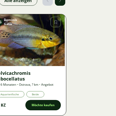
Alle anzeigen
Dominik
G
Galia
Bild
961
4
elvicachromis
ubocellatus
 6 Monaten
•
Ostrava
,
? km
•
Angebot
Aquarienfische
Beide
 Kč
Möchte kaufen