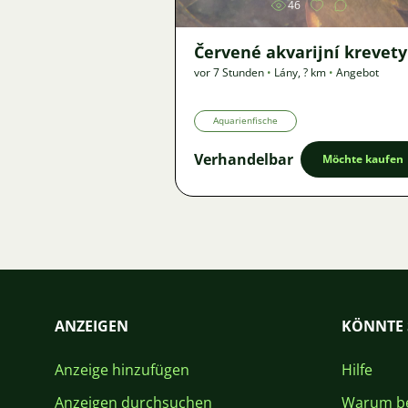
46
Červené akvarijní krevety
vor 7 Stunden
•
Lány
,
? km
•
Angebot
Aquarienfische
Verhandelbar
Möchte kaufen
ANZEIGEN
KÖNNTE 
Anzeige hinzufügen
Hilfe
Anzeigen durchsuchen
Warum be