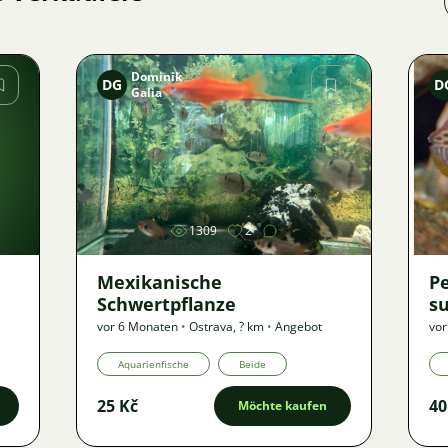
Dominik
DG
D
Galia
Bild
1309
2
Mexikanische
P
Schwertpflanze
s
vor 6 Monaten
•
Ostrava
,
? km
•
Angebot
vor
Aquarienfische
Beide
25 Kč
40
Möchte kaufen