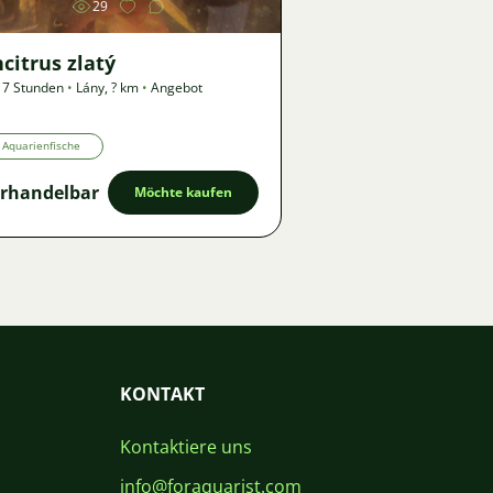
29
citrus zlatý
 7 Stunden
•
Lány
,
? km
•
Angebot
Aquarienfische
rhandelbar
Möchte kaufen
KONTAKT
Kontaktiere uns
info@foraquarist.com