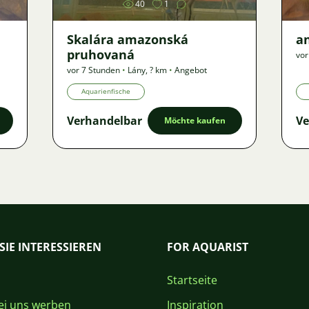
40
1
Skalára amazonská
an
pruhovaná
vor
vor 7 Stunden
•
Lány
,
? km
•
Angebot
Aquarienfische
Verhandelbar
Ve
Möchte kaufen
SIE INTERESSIEREN
FOR AQUARIST
Startseite
i uns werben
Inspiration