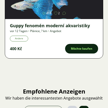
418
2
Guppy fenomén moderní akvaristiky
vor 12 Tagen
•
Plánice
,
? km
•
Angebot
Andere
400 Kč
Möchte kaufen
Empfohlene Anzeigen
Wir haben die interessantesten Angebote ausgewählt