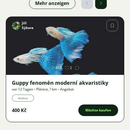
Mehr anzeigen
Jiří
Sýkora
Bild
418
2
Guppy fenomén moderní akvaristiky
vor 12 Tagen
•
Plánice
,
? km
•
Angebot
Andere
400 Kč
Möchte kaufen