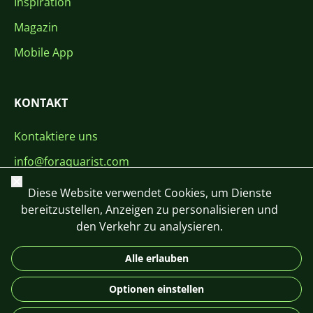
Inspiration
Magazin
Mobile App
KONTAKT
Kontaktiere uns
info@foraquarist.com
Schließen
+420 603 449 602
Diese Website verwendet Cookies, um Dienste
bereitzustellen, Anzeigen zu personalisieren und
den Verkehr zu analysieren.
Alle erlauben
CS
SK
EN
PL
DE
Optionen einstellen
© 2026 For Aquarist