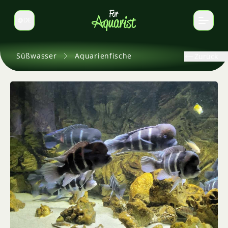
DE
Sprache wechseln
Süßwasser
Aquarienfische
Zurück