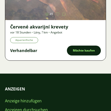
49
Červené akvarijní krevety
vor 18 Stunden
•
Lány
,
? km
•
Angebot
Aquarienfische
Verhandelbar
Möchte kaufen
ANZEIGEN
Anzeige hinzufügen
Anzeigen durchsuchen