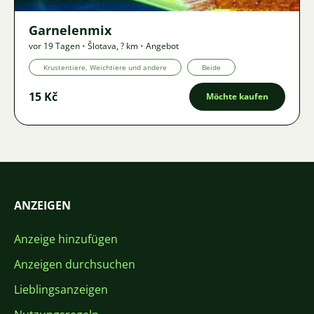
Garnelenmix
vor 19 Tagen
•
Šlotava
,
? km
•
Angebot
Krustentiere, Weichtiere und andere
Beide
15 Kč
Möchte kaufen
ANZEIGEN
Anzeige hinzufügen
Anzeigen durchsuchen
Lieblingsanzeigen