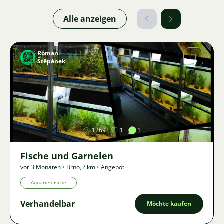
Alle anzeigen
Roman
Štěpánek
Bild
1269
1
1
Fische und Garnelen
vor 3 Monaten
•
Brno
,
? km
•
Angebot
Aquarienfische
Verhandelbar
Möchte kaufen