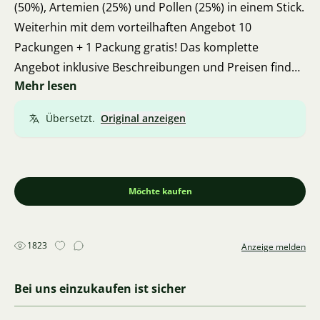
(50%), Artemien (25%) und Pollen (25%) in einem Stick.
Weiterhin mit dem vorteilhaften Angebot 10
Packungen + 1 Packung gratis! Das komplette
Angebot inklusive Beschreibungen und Preisen finden
Mehr lesen
Sie auf meinen Seiten akvastepik.cz. Ich versende
über Zásilkovna. Ich komme aus Brünn, daher ist auch
Übersetzt.
Original anzeigen
eine persönliche Übergabe möglich. Vielen Dank für
Ihr Feedback. Vielen Dank und viel Erfolg 🍀 🦐 🍀
Möchte kaufen
1823
Anzeige melden
Bei uns einzukaufen ist sicher