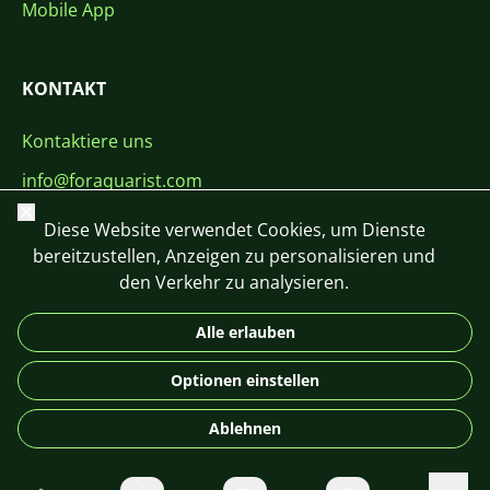
Mobile App
KONTAKT
Kontaktiere uns
info@foraquarist.com
Schließen
+420 603 449 602
Diese Website verwendet Cookies, um Dienste
bereitzustellen, Anzeigen zu personalisieren und
den Verkehr zu analysieren.
Alle erlauben
CS
SK
EN
PL
DE
Optionen einstellen
© 2026 For Aquarist
Ablehnen