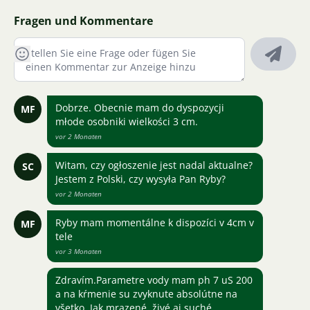
Fragen und Kommentare
Dobrze. Obecnie mam do dyspozycji
MF
młode osobniki wielkości 3 cm.
vor 2 Monaten
Witam, czy ogłoszenie jest nadal aktualne?
SC
Jestem z Polski, czy wysyła Pan Ryby?
vor 2 Monaten
Ryby mam momentálne k dispozíci v 4cm v
MF
tele
vor 3 Monaten
Zdravím.Parametre vody mam ph 7 uS 200
a na kŕmenie su zvyknute absolútne na
všetko. Jak mrazené, živé aj suché.