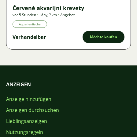
Červené akvarijní krevety
vor 5 Stunden
•
Lány
,
? km
•
Angebot
Aquarienfische
Verhandelbar
Möchte kaufen
ANZEIGEN
Anzeige hinzufügen
Anzeigen durchsuchen
Lieblingsanzeigen
Nutzungsregeln