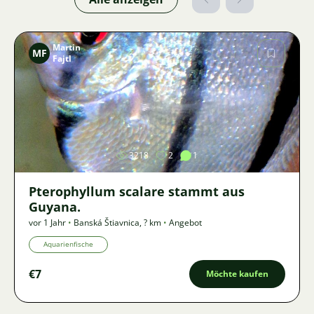
Martin
MF
Fajtl
Bild
3218
2
1
Pterophyllum scalare stammt aus
Guyana.
vor 1 Jahr
•
Banská Štiavnica
,
? km
•
Angebot
Aquarienfische
€7
Möchte kaufen