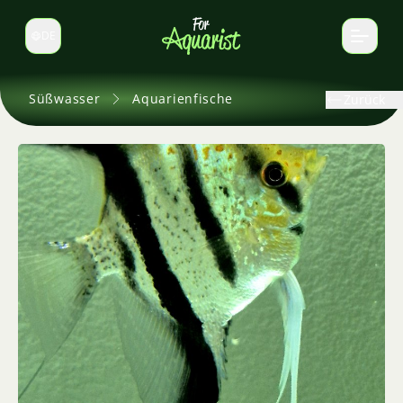
DE
Sprache wechseln
Süßwasser
Aquarienfische
Zurück