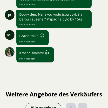
vor 3 Monaten
Dobrý den. Na jakou vodu jsou zvyklé a
JK
berou i sušené ? Případně bylo by 15ks
vor 3 Monaten
MF
🙂
Grazie mille
vor 7 Monaten
👍
Krásné skaláry!
vor 7 Monaten
Weitere Angebote des Verkäufers
Alle anzeigen