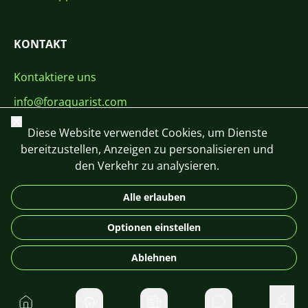
KONTAKT
Kontaktiere uns
info@foraquarist.com
Schließen
+420 603 449 602
Diese Website verwendet Cookies, um Dienste
bereitzustellen, Anzeigen zu personalisieren und
den Verkehr zu analysieren.
Alle erlauben
CS
SK
EN
PL
DE
Optionen einstellen
© 2026 For Aquarist
Ablehnen