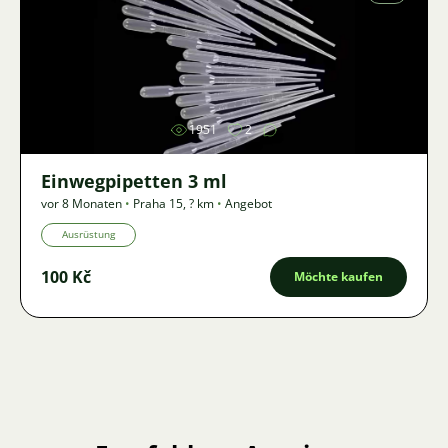
Bild
1951
2
Einwegpipetten 3 ml
vor 8 Monaten
•
Praha 15
,
? km
•
Angebot
Ausrüstung
100 Kč
Möchte kaufen