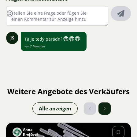
JS
😎
😎
😎
Ta je tedy parádní
vor 7 Monaten
Weitere Angebote des Verkäufers
Alle anzeigen
Anna
Krejčová