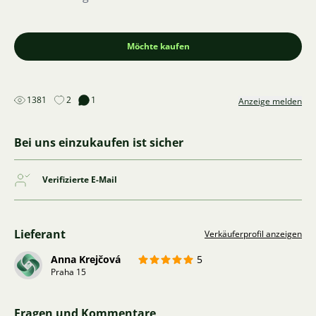
Möchte kaufen
1381
2
1
Anzeige melden
Bei uns einzukaufen ist sicher
Verifizierte E-Mail
Lieferant
Verkäuferprofil anzeigen
Anna Krejčová
5
Praha 15
Fragen und Kommentare