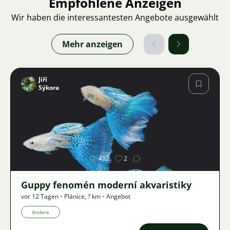
Empfohlene Anzeigen
Wir haben die interessantesten Angebote ausgewählt
Mehr anzeigen
Jiří
Sýkora
Bild
432
2
Guppy fenomén moderní akvaristiky
vor 12 Tagen
•
Plánice
,
? km
•
Angebot
Andere