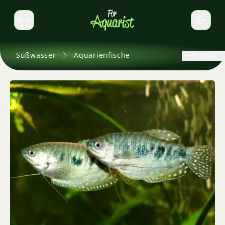
DE
Sprache wechseln
Süßwasser
Aquarienfische
Zurück