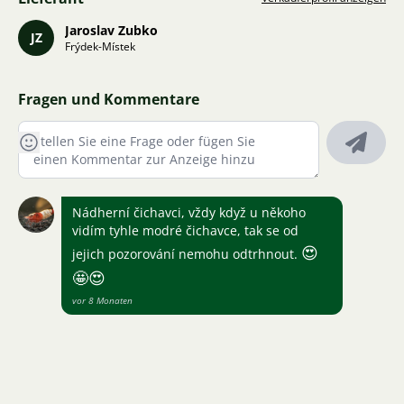
Jaroslav Zubko
JZ
Frýdek-Místek
Fragen und Kommentare
Nádherní čichavci, vždy když u někoho
vidím tyhle modré čichavce, tak se od
😍
jejich pozorování nemohu odtrhnout.
🤩
😍
vor 8 Monaten