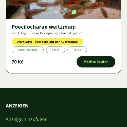
142
1
1
Poecilocharax weitzmani
vor 1 Tag
•
České Budějovice
,
? km
•
Angebot
AkvaEXPO - Übergabe auf der Ausstellung
Aquarienfische
Tetra
Beide
70 Kč
Möchte kaufen
ANZEIGEN
Anzeige hinzufügen