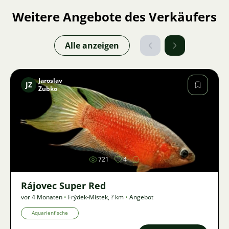
Weitere Angebote des Verkäufers
Alle anzeigen
Jaroslav
JZ
Zubko
Bild
721
4
Rájovec Super Red
vor 4 Monaten
•
Frýdek-Místek
,
? km
•
Angebot
Aquarienfische