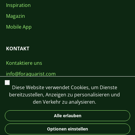
Inspiration
Magazin
Mobile App
KONTAKT
Kontaktiere uns
info@foraquarist.com
Schließen
+420 603 449 602
Diese Website verwendet Cookies, um Dienste
bereitzustellen, Anzeigen zu personalisieren und
den Verkehr zu analysieren.
Alle erlauben
CS
SK
EN
PL
DE
Optionen einstellen
© 2026 For Aquarist