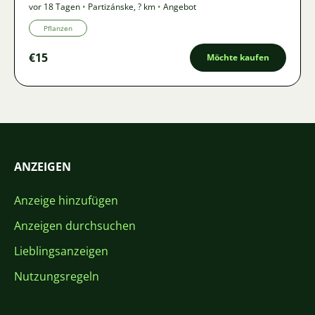
vor 18 Tagen
•
Partizánske
,
? km
•
Angebot
Pflanzen
€15
Möchte kaufen
ANZEIGEN
Anzeige hinzufügen
Anzeigen durchsuchen
Lieblingsanzeigen
Nutzungsregeln