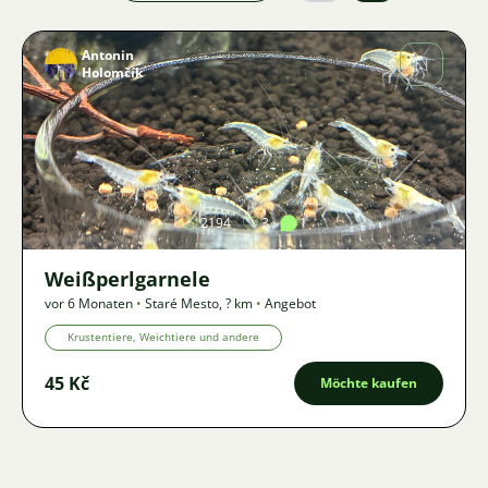
Antonin
Holomčík
Bild
2194
3
1
Weißperlgarnele
vor 6 Monaten
•
Staré Mesto
,
? km
•
Angebot
Krustentiere, Weichtiere und andere
45 Kč
Möchte kaufen