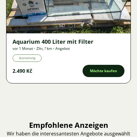
Bild
947
1
Aquarium 400 Liter mit Filter
vor 1 Monat
•
Zlín
,
? km
•
Angebot
Ausrüstung
2.490 Kč
Möchte kaufen
Empfohlene Anzeigen
Wir haben die interessantesten Angebote ausgewählt