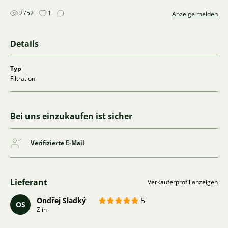
2752
1
Anzeige melden
Details
Typ
Filtration
Bei uns einzukaufen ist sicher
Verifizierte E-Mail
Lieferant
Verkäuferprofil anzeigen
Ondřej Sladký
5
OS
Zlín