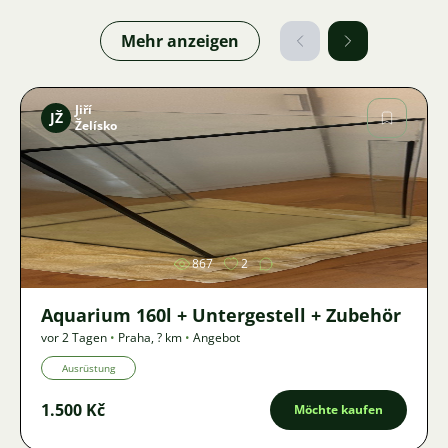
Mehr anzeigen
Jiří
JŽ
Želísko
Bild
867
2
Aquarium 160l + Untergestell + Zubehör
vor 2 Tagen
•
Praha
,
? km
•
Angebot
Ausrüstung
1.500 Kč
Möchte kaufen