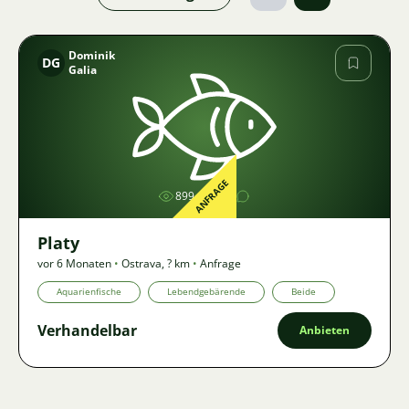
Dominik
DG
Galia
Bild
ANFRAGE
899
1
Platy
vor 6 Monaten
•
Ostrava
,
? km
•
Anfrage
Aquarienfische
Lebendgebärende
Beide
Verhandelbar
Anbieten