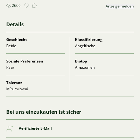
2666
Anzeige melden
Details
Geschlecht
Klassifizierung
Beide
Angelfische
Soziale Präferenzen
Biotop
Paar
Amazonien
Toleranz
Mírumilovná
Bei uns einzukaufen ist sicher
Verifizierte E-Mail