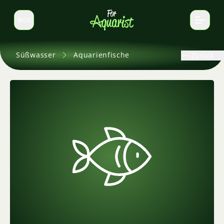
DE
Sprache wechseln
Süßwasser
Aquarienfische
Zurück