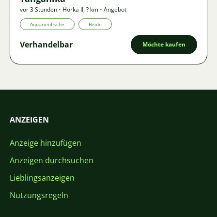
vor 3 Stunden
•
Horka II
,
? km
•
Angebot
Aquarienfische
Beide
Verhandelbar
Möchte kaufen
ANZEIGEN
Anzeige hinzufügen
Anzeigen durchsuchen
Lieblingsanzeigen
Nutzungsregeln