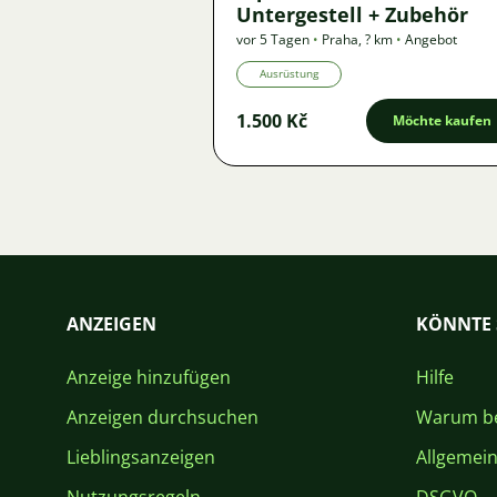
Untergestell + Zubehör
vor 5 Tagen
•
Praha
,
? km
•
Angebot
Ausrüstung
1.500 Kč
Möchte kaufen
ANZEIGEN
KÖNNTE 
Anzeige hinzufügen
Hilfe
Anzeigen durchsuchen
Warum be
Lieblingsanzeigen
Allgemei