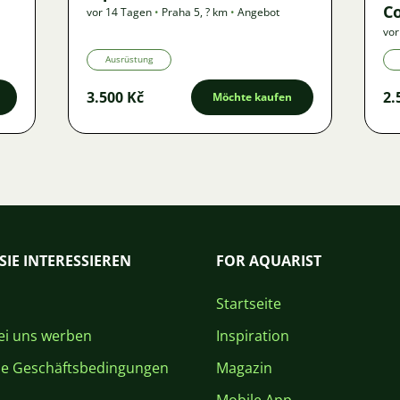
Co
vor 14 Tagen
•
Praha 5
,
? km
•
Angebot
vor
Ausrüstung
3.500 Kč
2.
Möchte kaufen
SIE INTERESSIEREN
FOR AQUARIST
Startseite
i uns werben
Inspiration
ne Geschäftsbedingungen
Magazin