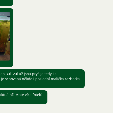
 30l, 20l už jsou pryč.Je tedy i s
je schovaná někde i poslední maličká razborka
aktuální? Mate více fotek?