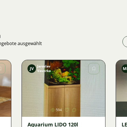
n
Angebote ausgewählt
Jaroslav
JV
M
Vaverka
Bild
594
Aquarium LIDO 120l
LE