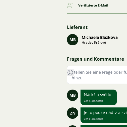
Verifizierte E-Mail
Lieferant
Michaela Blažková
MB
Hradec Králové
Fragen und Kommentare
Nádrž a světlo
MB
vor 5 Monaten
Je to pouze nádrž a svě
ZN
vor 5 Monaten