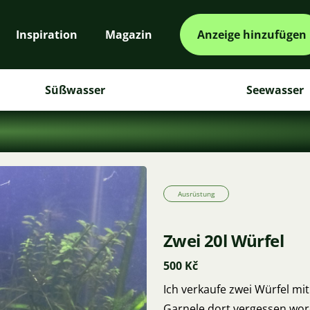
Inspiration
Magazin
Anzeige hinzufügen
Süßwasser
Seewasser
Ausrüstung
Zwei 20l Würfel
500 Kč
Ich verkaufe zwei Würfel mit
Garnele dort vergessen word