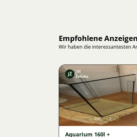
Empfohlene Anzeige
Wir haben die interessantesten 
Jiří
JŽ
Želísko
Bild
948
2
Aquarium 160l +