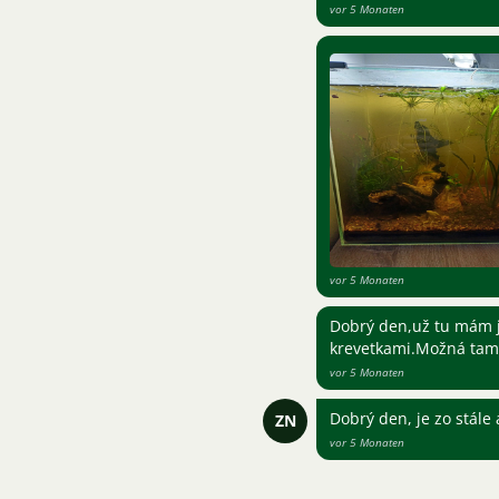
vor 5 Monaten
vor 5 Monaten
Dobrý den,už tu mám jen
krevetkami.Možná tam 
vor 5 Monaten
Dobrý den, je zo stále 
ZN
vor 5 Monaten