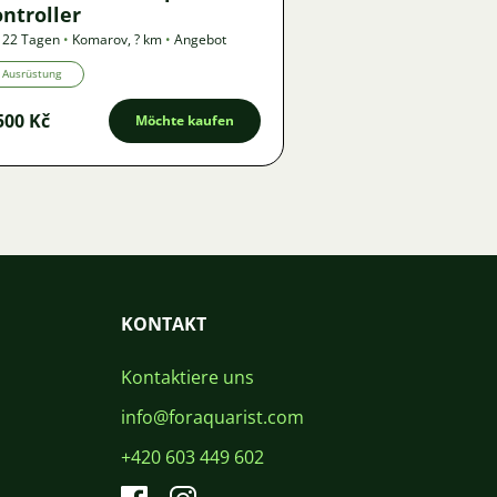
ntroller
 22 Tagen
•
Komarov
,
? km
•
Angebot
Ausrüstung
500 Kč
Möchte kaufen
KONTAKT
Kontaktiere uns
info@foraquarist.com
+420 603 449 602