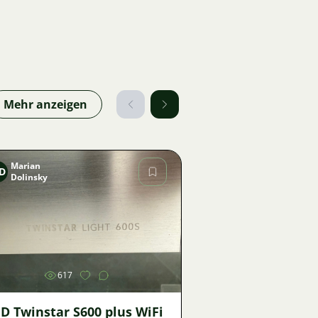
Mehr anzeigen
Marian
D
Dolinsky
Bild
617
D Twinstar S600 plus WiFi