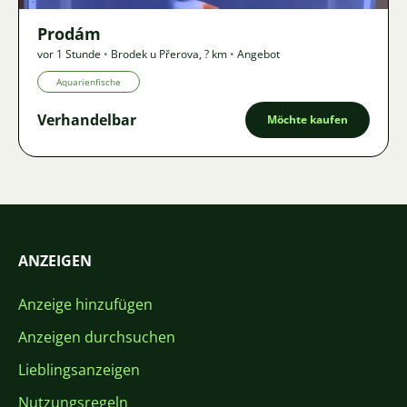
Prodám
vor 1 Stunde
•
Brodek u Přerova
,
? km
•
Angebot
Aquarienfische
Verhandelbar
Möchte kaufen
ANZEIGEN
Anzeige hinzufügen
Anzeigen durchsuchen
Lieblingsanzeigen
Nutzungsregeln