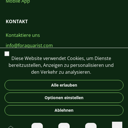
Mobile App
KONTAKT
Kontaktiere uns
info@foraquarist.com
Schließen
+420 603 449 602
Diese Website verwendet Cookies, um Dienste
bereitzustellen, Anzeigen zu personalisieren und
den Verkehr zu analysieren.
Alle erlauben
CS
SK
EN
PL
DE
Optionen einstellen
© 2026 For Aquarist
Ablehnen