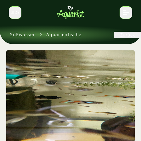
DE
Sprache wechseln
Süßwasser
Aquarienfische
Zurück