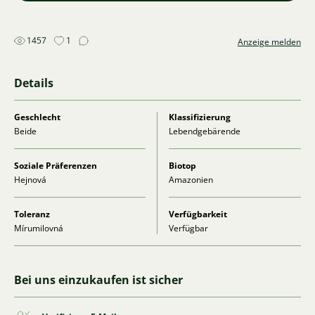
1457
1
Anzeige melden
Details
Geschlecht
Klassifizierung
Beide
Lebendgebärende
Soziale Präferenzen
Biotop
Hejnová
Amazonien
Toleranz
Verfügbarkeit
Mírumilovná
Verfügbar
Bei uns einzukaufen ist sicher