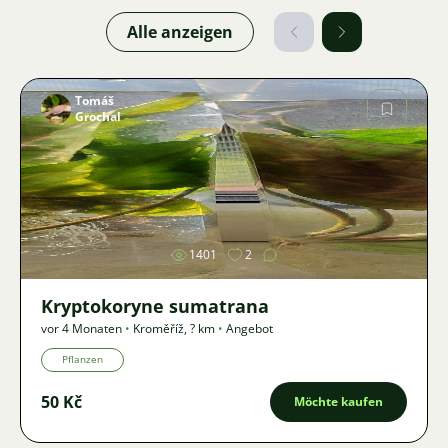
Alle anzeigen
Tomáš
Grochal
Bild
1401
2
Kryptokoryne sumatrana
vor 4 Monaten
•
Kroměříž
,
? km
•
Angebot
Pflanzen
50 Kč
Möchte kaufen