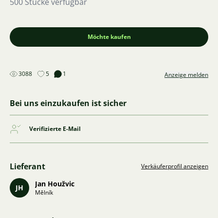
500 Stücke verfügbar
Möchte kaufen
3088
5
1
Anzeige melden
Bei uns einzukaufen ist sicher
Verifizierte E-Mail
Lieferant
Verkäuferprofil anzeigen
Jan Houžvic
JH
Mělník