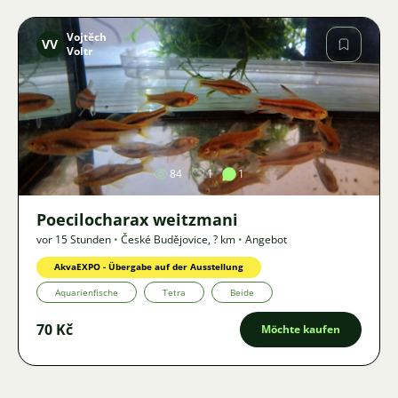
Vojtěch
VV
Voltr
Bild
84
1
1
Poecilocharax weitzmani
vor 15 Stunden
•
České Budějovice
,
? km
•
Angebot
AkvaEXPO - Übergabe auf der Ausstellung
Aquarienfische
Tetra
Beide
70 Kč
Möchte kaufen