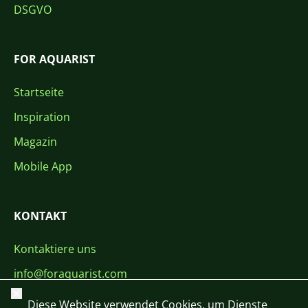
DSGVO
FOR AQUARIST
Startseite
Inspiration
Magazin
Mobile App
KONTAKT
Kontaktiere uns
info@foraquarist.com
Schließen
+420 603 449 602
Diese Website verwendet Cookies, um Dienste