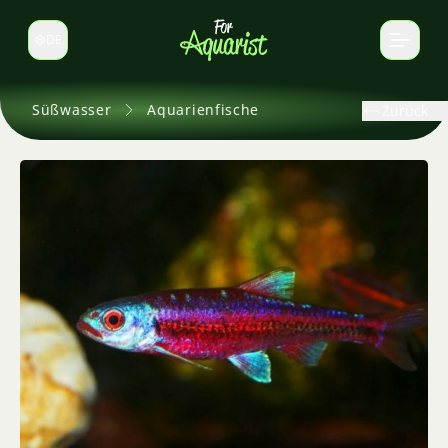
DE
Sprache wechseln
Süßwasser
Aquarienfische
Zurück