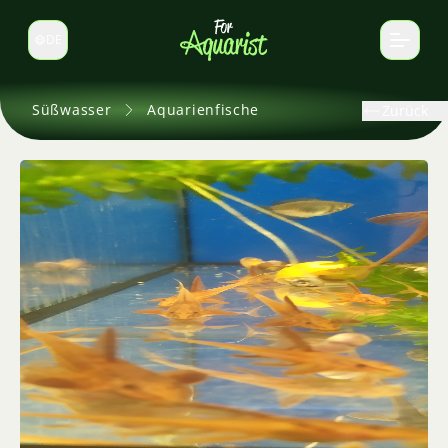
DE
Sprache wechseln
Süßwasser
Aquarienfische
Zurück