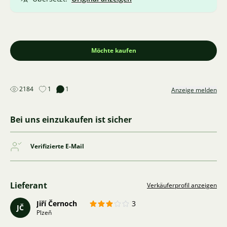
Möchte kaufen
2184
1
1
Anzeige melden
Bei uns einzukaufen ist sicher
Verifizierte E-Mail
Lieferant
Verkäuferprofil anzeigen
Jiří Černoch
3
JČ
Plzeň