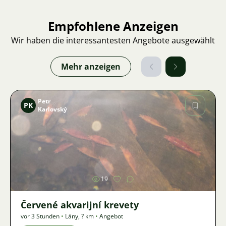
Empfohlene Anzeigen
Wir haben die interessantesten Angebote ausgewählt
Mehr anzeigen
Petr
PK
Karlovský
Bild
19
Červené akvarijní krevety
vor 3 Stunden
•
Lány
,
? km
•
Angebot