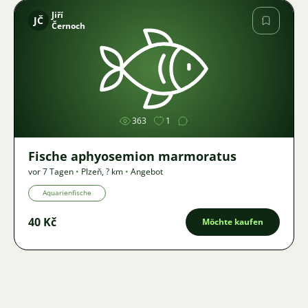
Jiří
JČ
Černoch
Bild
363
1
Fische aphyosemion marmoratus
vor 7 Tagen
•
Plzeň
,
? km
•
Angebot
Aquarienfische
40 Kč
Möchte kaufen