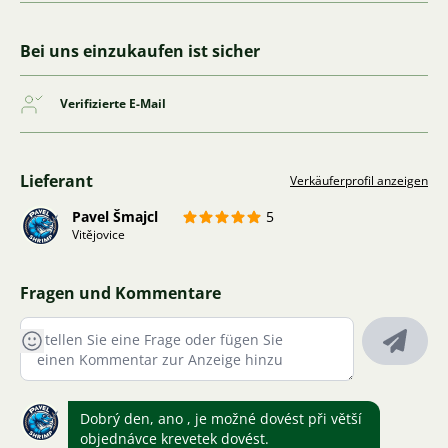
Bei uns einzukaufen ist sicher
Verifizierte E-Mail
Lieferant
Verkäuferprofil anzeigen
Pavel Šmajcl
5
Vitějovice
Fragen und Kommentare
Dobrý den, ano , je možné dovést při větší
objednávce krevetek dovést.