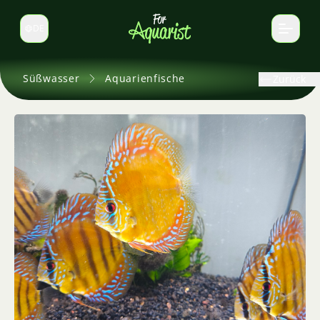
DE
Sprache wechseln
Süßwasser
Aquarienfische
Zurück