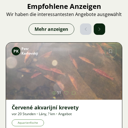
Empfohlene Anzeigen
Wir haben die interessantesten Angebote ausgewählt
Mehr anzeigen
Petr
PK
Karlovský
Bild
51
Červené akvarijní krevety
vor 20 Stunden
•
Lány
,
? km
•
Angebot
Aquarienfische