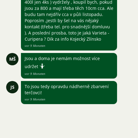
400l jen 4ks ) vydržely , koupil bych, pokud
jsou za 800 a mají třeba těch 10cm cca. Ale
budu tam nejdřív cca v půli listopadu.
Poprosím ,jestli by šel na vás nějaký
kontakt (třeba tel. pro snadnější domluvu
). A poslední prosba, toto je jaká Varieta -
Curipera ? Dík za info Kojecký Zlínsko
vor 9 Monaten
Jsou a doma je nemám možnost více
MŠ
🤷
udržet
vor 9 Monaten
To jsou tedy opravdu nádherně zbarvení
JS
terčovci!
vor 9 Monaten