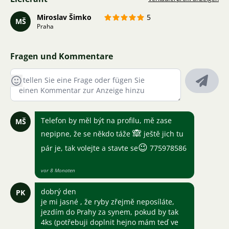
Miroslav Šimko
5
MŠ
Praha
Fragen und Kommentare
Telefon by měl být na profilu, mě zase
MŠ
🙈
nepipne, že se někdo táže
ještě jich tu
😉
pár je, tak volejte a stavte se
775978586
vor 8 Monaten
dobrý den
PK
je mi jasné , že ryby zřejmě neposíláte,
jezdím do Prahy za synem, pokud by tak
4ks (potřebuji doplnit hejno mám teď ve