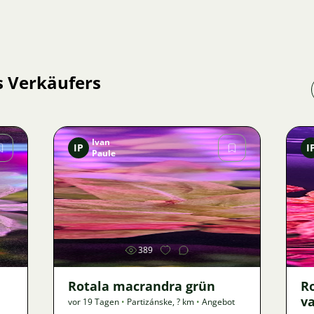
s Verkäufers
Ivan
IP
I
Paule
Bild
389
Rotala macrandra grün
R
va
vor 19 Tagen
•
Partizánske
,
? km
•
Angebot