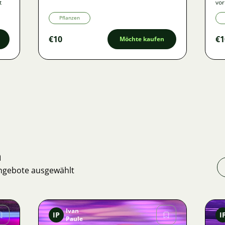
t
vor
Pflanzen
€10
€1
Möchte kaufen
n
Angebote ausgewählt
Ivan
IP
I
Paule