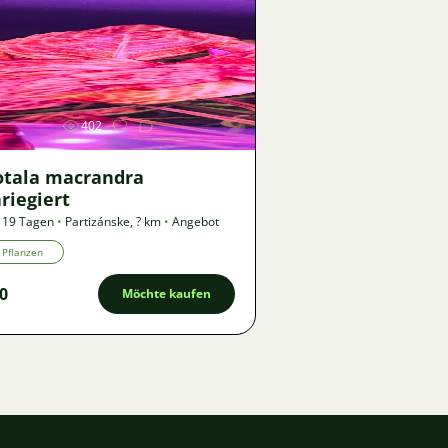
Bild
402
otala macrandra
riegiert
 19 Tagen
•
Partizánske
,
? km
•
Angebot
Pflanzen
0
Möchte kaufen