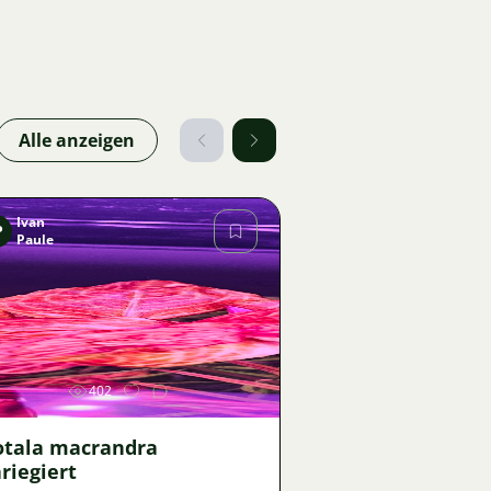
Alle anzeigen
Ivan
P
Paule
Bild
402
otala macrandra
riegiert