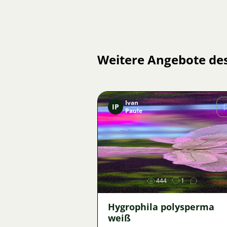
Weitere Angebote de
Ivan
IP
Paule
Bild
444
1
Hygrophila polysperma
weiß