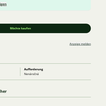
igen
Möchte kaufen
Anzeige melden
Aufforderung
Nenáročná
cher