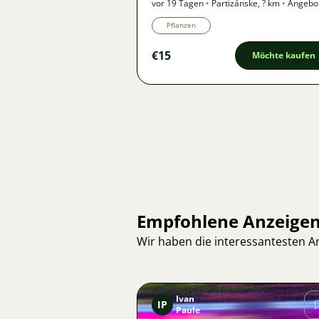
vor 19 Tagen
•
Partizánske
,
? km
•
Angebo
Pflanzen
€15
Möchte kaufen
Empfohlene Anzeige
Wir haben die interessantesten 
Ivan
IP
Paule