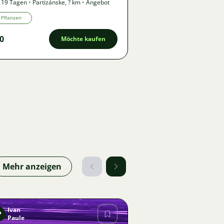
 19 Tagen
•
Partizánske
,
? km
•
Angebot
Pflanzen
0
Möchte kaufen
Mehr anzeigen
Ivan
P
Paule