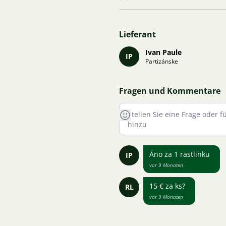
Lieferant
Ivan Paule
IP
Partizánske
Fragen und Kommentare
Áno za 1 rastlinku
IP
vor 9 Monaten
15 € za ks?
RL
vor 9 Monaten