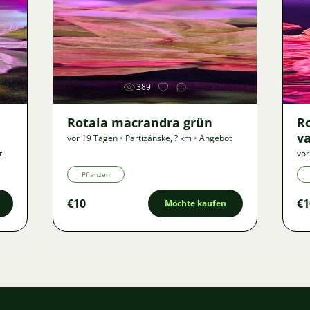
Bild
389
Rotala macrandra grün
R
va
vor 19 Tagen
•
Partizánske
,
? km
•
Angebot
t
vor
Pflanzen
€10
€1
Möchte kaufen