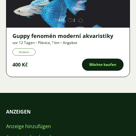
Bild
436
2
Guppy fenomén moderní akvaristiky
vor 12 Tagen
•
Plánice
,
? km
•
Angebot
Andere
400 Kč
Möchte kaufen
ANZEIGEN
Anzeige hinzufügen