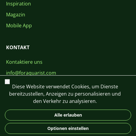
Inspiration
Magazin
Mobile App
KONTAKT
Kontaktiere uns
info@foraquarist.com
Schließen
+420 603 449 602
Diese Website verwendet Cookies, um Dienste
bereitzustellen, Anzeigen zu personalisieren und
den Verkehr zu analysieren.
Alle erlauben
CS
SK
EN
PL
DE
Optionen einstellen
© 2026 For Aquarist