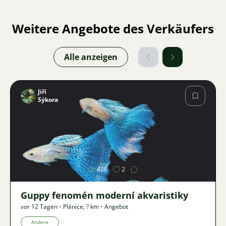
Weitere Angebote des Verkäufers
Alle anzeigen
Jiří
Sýkora
Bild
436
2
Guppy fenomén moderní akvaristiky
vor 12 Tagen
•
Plánice
,
? km
•
Angebot
Andere