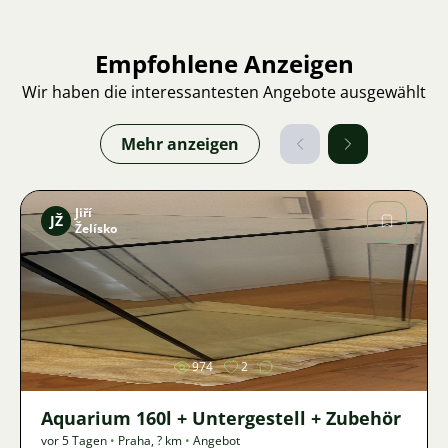
Empfohlene Anzeigen
Wir haben die interessantesten Angebote ausgewählt
Mehr anzeigen
Jiří
JŽ
Želísko
Bild
974
2
Aquarium 160l + Untergestell + Zubehör
vor 5 Tagen
•
Praha
,
? km
•
Angebot