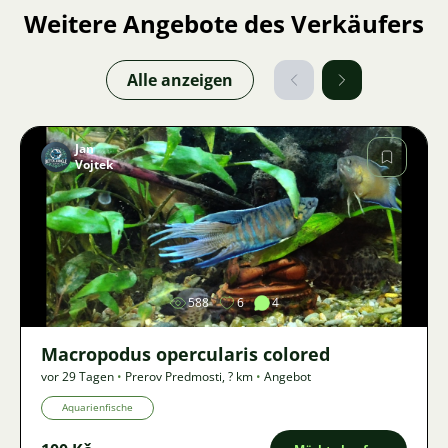
Weitere Angebote des Verkäufers
Alle anzeigen
Jan
Vojtek
Bild
588
6
4
Macropodus opercularis colored
vor 29 Tagen
•
Prerov Predmosti
,
? km
•
Angebot
Aquarienfische