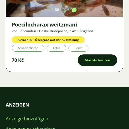
86
1
1
Poecilocharax weitzmani
vor 17 Stunden
•
České Budějovice
,
? km
•
Angebot
AkvaEXPO - Übergabe auf der Ausstellung
Aquarienfische
Tetra
Beide
70 Kč
Möchte kaufen
ANZEIGEN
Anzeige hinzufügen