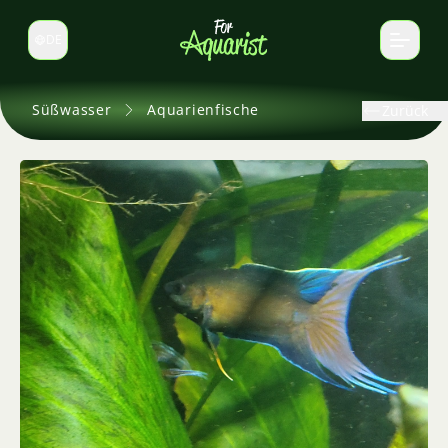
DE
Sprache wechseln
Süßwasser
Aquarienfische
Zurück