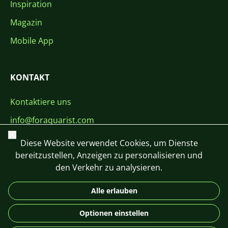
Inspiration
Magazin
Mobile App
KONTAKT
Kontaktiere uns
info@foraquarist.com
Schließen
+420 603 449 602
Diese Website verwendet Cookies, um Dienste
bereitzustellen, Anzeigen zu personalisieren und
den Verkehr zu analysieren.
Alle erlauben
CS
SK
EN
PL
DE
Optionen einstellen
© 2026 For Aquarist