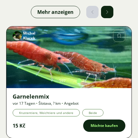
Mehr anzeigen
Michal
Klacek
Bild
597
2
Garnelenmix
vor 17 Tagen
•
Šlotava
,
? km
•
Angebot
Krustentiere, Weichtiere und andere
Beide
15 Kč
Möchte kaufen