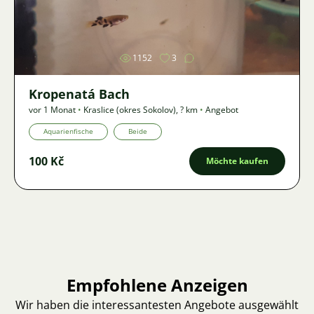
Bild
1152
3
Kropenatá Bach
vor 1 Monat
•
Kraslice (okres Sokolov)
,
? km
•
Angebot
Aquarienfische
Beide
100 Kč
Möchte kaufen
Empfohlene Anzeigen
Wir haben die interessantesten Angebote ausgewählt