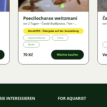
150
1
1
Poecilocharax weitzmani
Če
vor 2 Tagen
•
České Budějovice
,
? km
•
vor
Angebot
AkvaEXPO - Übergabe auf der Ausstellung
Aquarienfische
Tetra
Beide
70 Kč
Ve
Möchte kaufen
SIE INTERESSIEREN
FOR AQUARIST