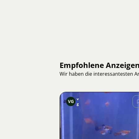
Empfohlene Anzeige
Wir haben die interessantesten 
v
VG
g
Bild