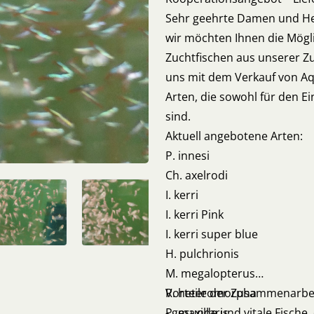
Sehr geehrte Damen und He
wir möchten Ihnen die Mögl
Zuchtfischen aus unserer Zuc
uns mit dem Verkauf von A
Arten, die sowohl für den Ei
sind.
Aktuell angebotene Arten:
P. innesi
Ch. axelrodi
I. kerri
I. kerri Pink
I. kerri super blue
H. pulchrionis
M. megalopterus
R. heteromorpha
Vorteile der Zusammenarbei
P. maxillaris
- gesunde und vitale Fisch