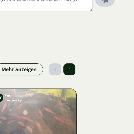
Mehr anzeigen
Petr
K
Karlovský
Bild