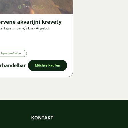
172
rvené akvarijní krevety
 2 Tagen
•
Lány
,
? km
•
Angebot
Aquarienfische
rhandelbar
Möchte kaufen
KONTAKT