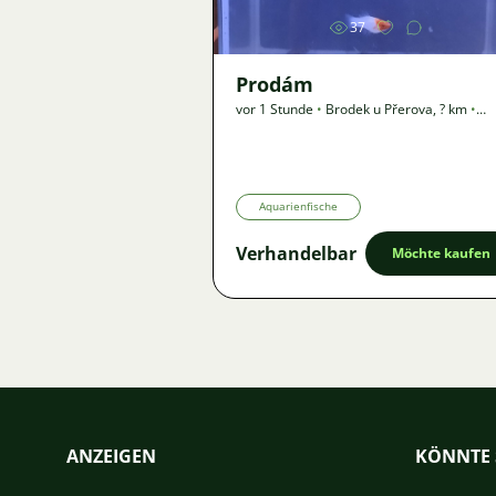
37
Prodám
vor 1 Stunde
•
Brodek u Přerova
,
? km
•
Angebot
Aquarienfische
Verhandelbar
Möchte kaufen
ANZEIGEN
KÖNNTE 