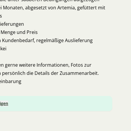
ei Monaten, abgesetzt von Artemia, gefüttert mit
s
Lieferungen
r Menge und Preis
ach Kundenbedarf, regelmäßige Auslieferung
kei
nen gerne weitere Informationen, Fotos zur
 persönlich die Details der Zusammenarbeit.
einbarung
igen