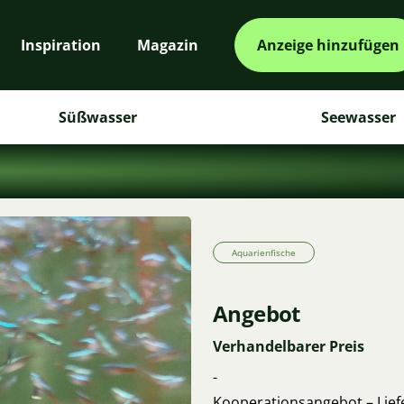
Inspiration
Magazin
Anzeige hinzufügen
Süßwasser
Seewasser
Aquarienfische
Angebot
Verhandelbarer Preis
-
Kooperationsangebot – Lief