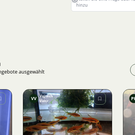
n
Angebote ausgewählt
Vojtěch
VV
P
Voltr
Bild