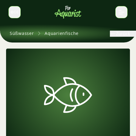
DE
Sprache wechseln
Süßwasser
Aquarienfische
Zurück