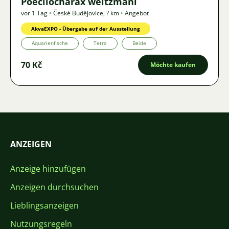
Poecilocharax weitzmani
vor 1 Tag
•
České Budějovice
,
? km
•
Angebot
AkvaEXPO - Übergabe auf der Ausstellung
Aquarienfische
Tetra
Beide
70 Kč
Möchte kaufen
ANZEIGEN
Anzeige hinzufügen
Anzeigen durchsuchen
Lieblingsanzeigen
Nutzungsregeln