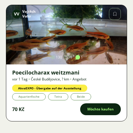
Vojtěch
VV
Voltr
Bild
130
1
1
Poecilocharax weitzmani
vor 1 Tag
•
České Budějovice
,
? km
•
Angebot
AkvaEXPO - Übergabe auf der Ausstellung
Aquarienfische
Tetra
Beide
70 Kč
Möchte kaufen