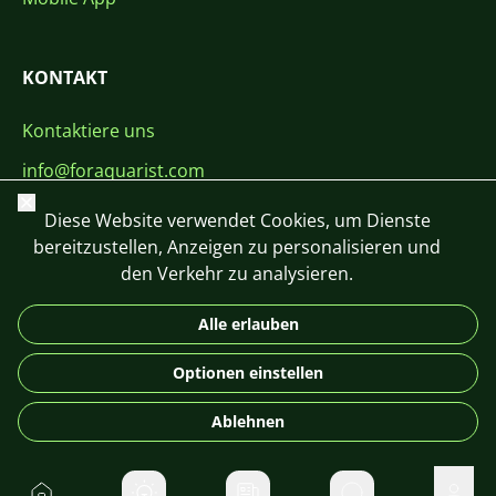
KONTAKT
Kontaktiere uns
info@foraquarist.com
Schließen
+420 603 449 602
Diese Website verwendet Cookies, um Dienste
bereitzustellen, Anzeigen zu personalisieren und
den Verkehr zu analysieren.
Alle erlauben
CS
SK
EN
PL
DE
Optionen einstellen
© 2026 For Aquarist
Ablehnen