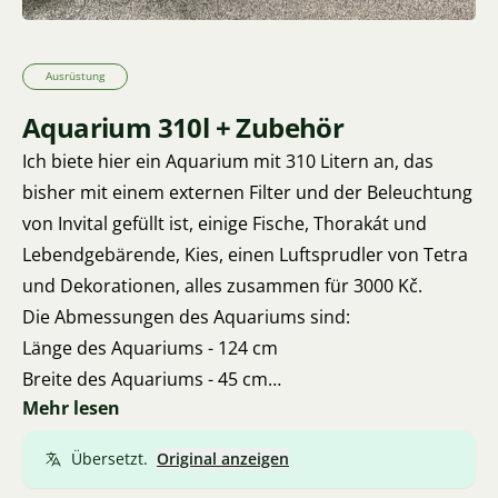
Ausrüstung
Aquarium 310l + Zubehör
Ich biete hier ein Aquarium mit 310 Litern an, das
bisher mit einem externen Filter und der Beleuchtung
von Invital gefüllt ist, einige Fische, Thorakát und
Lebendgebärende, Kies, einen Luftsprudler von Tetra
und Dekorationen, alles zusammen für 3000 Kč.
Die Abmessungen des Aquariums sind:
Länge des Aquariums - 124 cm
Breite des Aquariums - 45 cm
Mehr lesen
Höhe des Aquariums - 58,5 cm
Glasstärke - 11 mm
Übersetzt.
Original anzeigen
Filter HW 704B, UV-Lampe wahrscheinlich defekt,