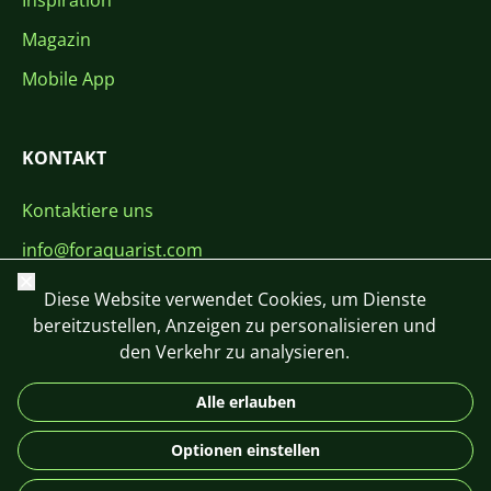
Inspiration
Magazin
Mobile App
KONTAKT
Kontaktiere uns
info@foraquarist.com
Schließen
+420 603 449 602
Diese Website verwendet Cookies, um Dienste
bereitzustellen, Anzeigen zu personalisieren und
den Verkehr zu analysieren.
Alle erlauben
CS
SK
EN
PL
DE
Optionen einstellen
© 2026 For Aquarist