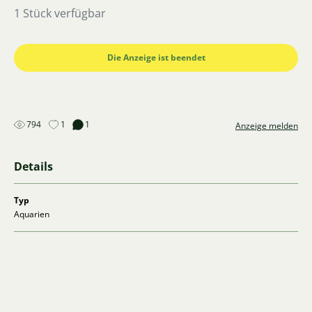
ansonsten funktioniert alles andere einwandfrei.
1 Stück verfügbar
Bezirk Opava.
Die Anzeige ist beendet
794
1
1
Anzeige melden
Details
Typ
Aquarien