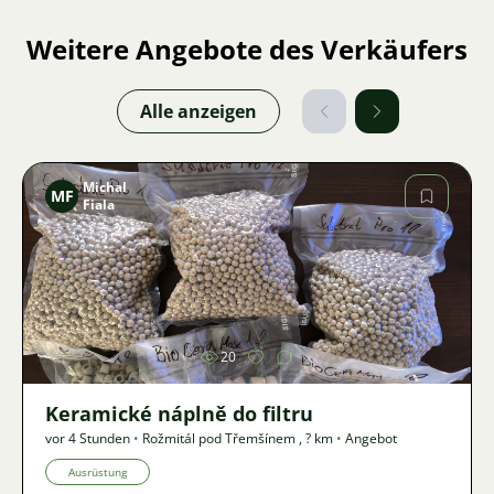
Weitere Angebote des Verkäufers
Alle anzeigen
Michal
MF
Fiala
Bild
20
Keramické náplně do filtru
vor 4 Stunden
•
Rožmitál pod Třemšínem
,
? km
•
Angebot
Ausrüstung