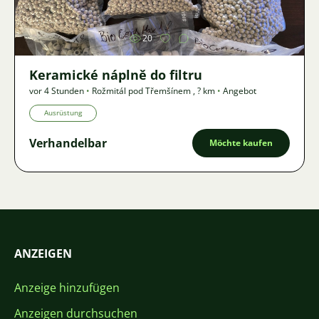
20
Keramické náplně do filtru
vor 4 Stunden
•
Rožmitál pod Třemšínem
,
? km
•
Angebot
Ausrüstung
Verhandelbar
Möchte kaufen
ANZEIGEN
Anzeige hinzufügen
Anzeigen durchsuchen