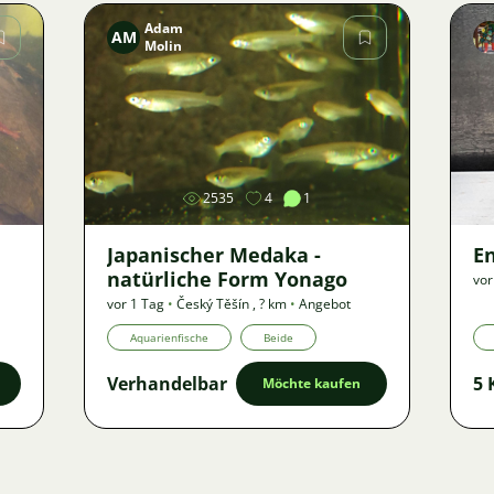
Adam
AM
Molin
Bild
2535
4
1
Japanischer Medaka -
E
natürliche Form Yonago
vor
vor 1 Tag
•
Český Těšín
,
? km
•
Angebot
Aquarienfische
Beide
Verhandelbar
5 
Möchte kaufen