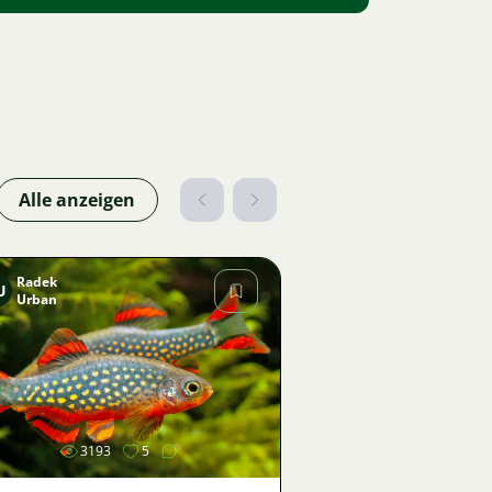
Alle anzeigen
Radek
U
Urban
Bild
3193
5