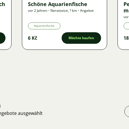
ch
Schöne Aquarienfische
P
m
vor 2 Jahren
•
Neratovice
,
? km
•
Angebot
vor
Aquarienfische
6 Kč
18
Möchte kaufen
n
Angebote ausgewählt