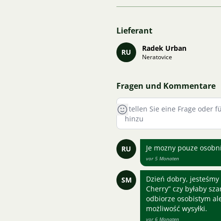
Lieferant
Radek Urban
RU
Neratovice
Fragen und Kommentare
Je mozny pouze osobní
RU
vor 5 Monaten
Dzień dobry, jesteśmy
SM
Cherry” czy byłaby sza
odbiorze osobistym al
możliwość wysyłki.
vor 6 Monaten