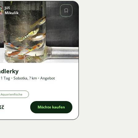
Jiří
Mikulík
Bild
71
ndlerky
 1 Tag
•
Sobotka
,
? km
•
Angebot
Aquarienfische
Kč
Möchte kaufen