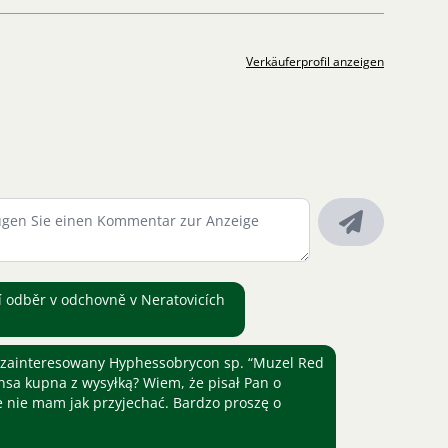
Verkäuferprofil anzeigen
 odběr v odchovně v Neratovicích
 zainteresowany Hyphessobrycon sp. “Muzel Red
nsa kupna z wysyłką? Wiem, że pisał Pan o
e nie mam jak przyjechać. Bardzo proszę o