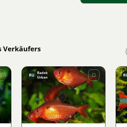
s Verkäufers
Radek
RU
R
Urban
Bild
3823
6