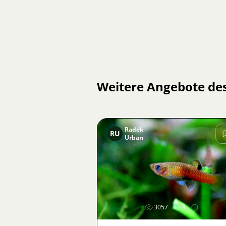
Weitere Angebote de
Radek
RU
Urban
Bild
3057
3