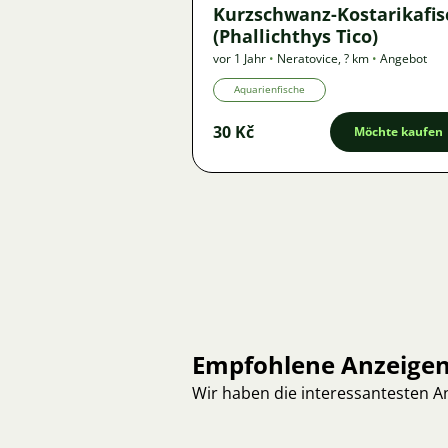
Kurzschwanz-Kostarikafis
(Phallichthys Tico)
vor 1 Jahr
•
Neratovice
,
? km
•
Angebot
Aquarienfische
30 Kč
Möchte kaufen
Empfohlene Anzeige
Wir haben die interessantesten 