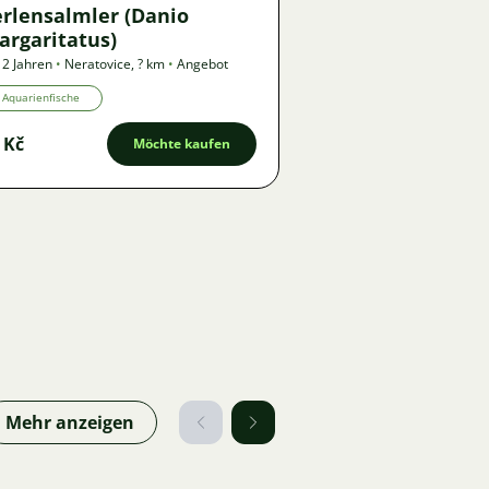
erlensalmler (Danio
argaritatus)
 2 Jahren
•
Neratovice
,
? km
•
Angebot
Aquarienfische
 Kč
Möchte kaufen
Mehr anzeigen