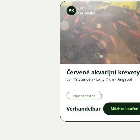
Petr
PK
Karlovský
Bild
49
Červené akvarijní krevety
vor 19 Stunden
•
Lány
,
? km
•
Angebot
Aquarienfische
Verhandelbar
Möchte kaufen