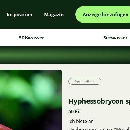
Inspiration
Magazin
Anzeige hinzufügen
Süßwasser
Seewasser
Aquarienfische
Hyphessobrycon sp
50 Kč
Ich biete an
Hyphessobrycon sp. “Muzel