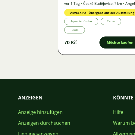
vor 1 Tag
•
České Budějovice
,
? km
•
Ange
AkvaEXPO - Übergabe auf der Ausstellung
Aquarienfische
Tetra
Beide
70 Kč
Möchte kaufen
ANZEIGEN
KÖNNTE 
Anzeige hinzufügen
Hilfe
Anzeigen durchsuchen
Warum be
Lieblingsanzeigen
Allgemei