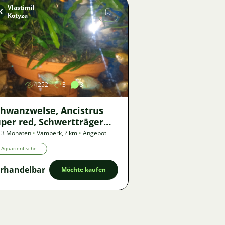
Vlastimil
K
Kotyza
Bild
1252
3
3
chwanzwelse, Ancistrus
per red, Schwertträger
rlin
 3 Monaten
•
Vamberk
,
? km
•
Angebot
Aquarienfische
rhandelbar
Möchte kaufen