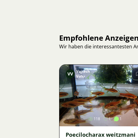
Empfohlene Anzeige
Wir haben die interessantesten 
Vojtěch
VV
Voltr
Bild
118
1
1
Poecilocharax weitzmani