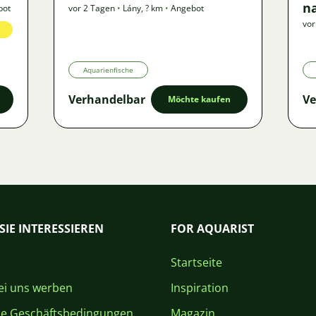
n
bot
vor 2 Tagen
•
Lány
,
? km
•
Angebot
vor
Aquarienfische
Verhandelbar
Ve
Möchte kaufen
SIE INTERESSIEREN
FOR AQUARIST
Startseite
i uns werben
Inspiration
ne Geschäftsbedingungen
Magazin