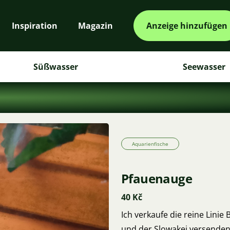
Inspiration
Magazin
Anzeige hinzufügen
Süßwasser
Seewasser
Aquarienfische
Pfauenauge
40 Kč
Ich verkaufe die reine Linie
und der Slowakei versenden,