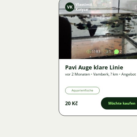
Vlastimil
VK
Kotyza
Bild
1183
1
2
Pavi Auge klare Linie
vor 2 Monaten
•
Vamberk
,
? km
•
Angebot
Aquarienfische
20 Kč
Möchte kaufen