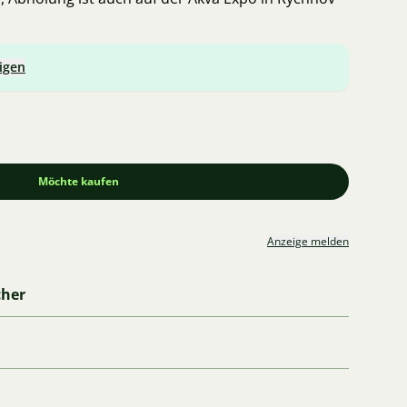
igen
Möchte kaufen
Anzeige melden
cher