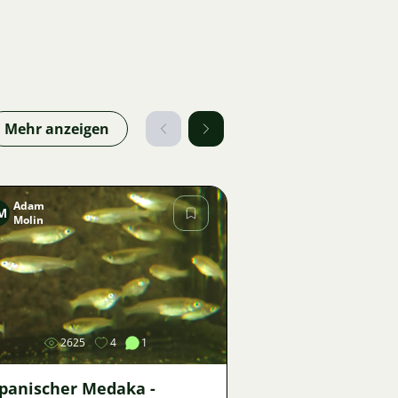
Mehr anzeigen
Adam
M
Molin
Bild
2625
4
1
apanischer Medaka -