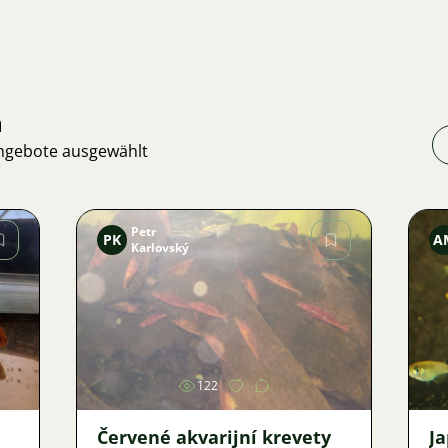
n
Angebote ausgewählt
Petr
PK
A
Karlovský
Bild
122
Červené akvarijní krevety
J