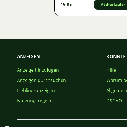
15 Kč
Möchte kaufen
ANZEIGEN
KÖNNTE 
Anzeige hinzufügen
Hilfe
Anzeigen durchsuchen
Warum be
Lieblingsanzeigen
Allgemei
Nutzungsregeln
DSGVO