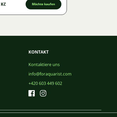
 Kč
Möchte kaufen
KONTAKT
Kontaktiere uns
info@foraquarist.com
+420 603 449 602