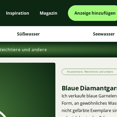
Inspiration
Magazin
Anzeige hinzufügen
Süßwasser
Seewasser
Weichtiere und andere
Krustentiere, Weichtiere und andere
Blaue Diamantgar
Ich verkaufe blaue Garnele
Form, an gewöhnliches Was
nicht gefärbte Exemplare si