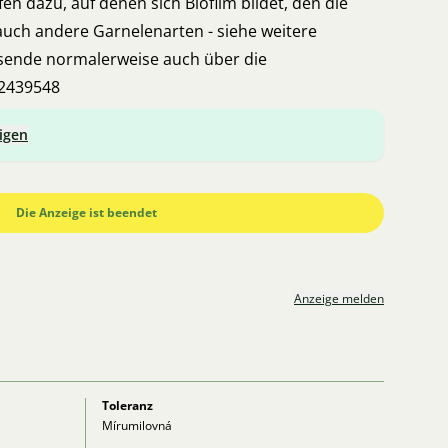
en dazu, auf denen sich Biofilm bildet, den die
auch andere Garnelenarten - siehe weitere
ersende normalerweise auch über die
32439548
igen
Die Anzeige ist beendet
Anzeige melden
Toleranz
Mírumilovná