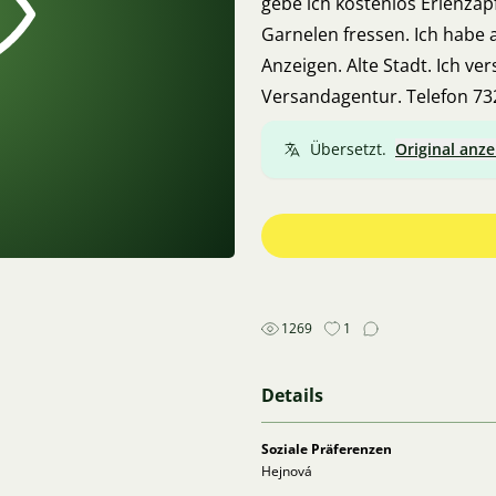
gebe ich kostenlos Erlenzapf
Garnelen fressen. Ich habe 
Anzeigen. Alte Stadt. Ich v
Versandagentur. Telefon 7
Übersetzt.
Original anze
1269
1
Details
Soziale Präferenzen
Hejnová