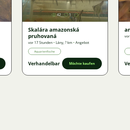
42
1
Skalára amazonská
an
pruhovaná
vor
vor 17 Stunden
•
Lány
,
? km
•
Angebot
Aquarienfische
Verhandelbar
Ve
Möchte kaufen