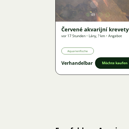
49
Červené akvarijní krevety
vor 17 Stunden
•
Lány
,
? km
•
Angebot
Aquarienfische
Verhandelbar
Möchte kaufen