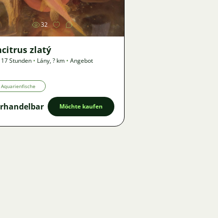
32
citrus zlatý
 17 Stunden
•
Lány
,
? km
•
Angebot
Aquarienfische
rhandelbar
Möchte kaufen