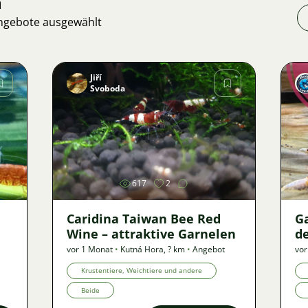
n
Angebote ausgewählt
Jiří
Svoboda
Bild
617
2
Caridina Taiwan Bee Red
G
Wine – attraktive Garnelen
de
vor 1 Monat
•
Kutná Hora
,
? km
•
Angebot
vor
Krustentiere, Weichtiere und andere
Beide