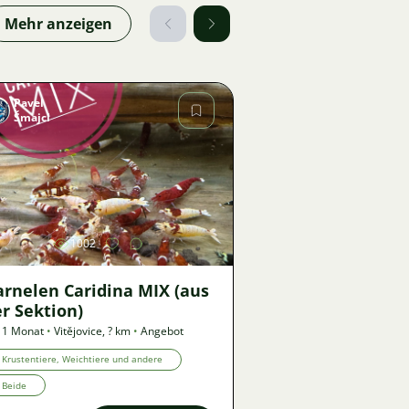
Mehr anzeigen
Pavel
Šmajcl
Bild
1002
arnelen Caridina MIX (aus
r Sektion)
 1 Monat
•
Vitějovice
,
? km
•
Angebot
Krustentiere, Weichtiere und andere
Beide