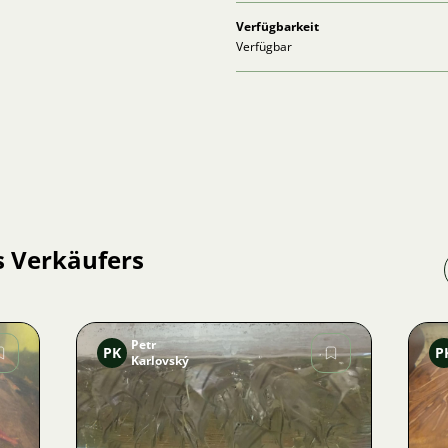
Verfügbarkeit
Verfügbar
s Verkäufers
Petr
PK
P
Karlovský
Bild