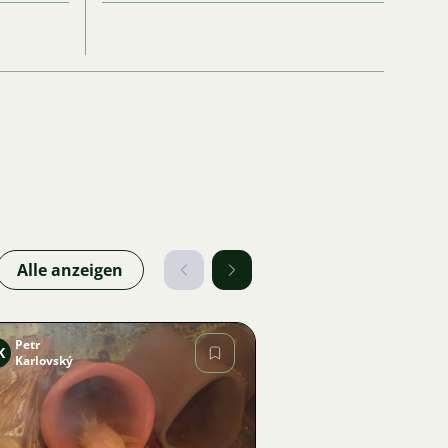
Alle anzeigen
Petr
K
Karlovský
Bild