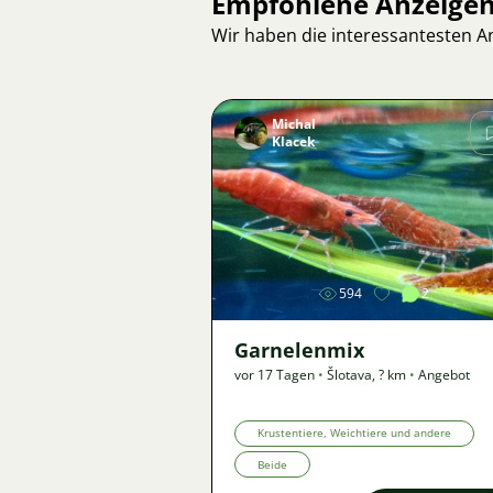
Empfohlene Anzeige
Wir haben die interessantesten 
Michal
Klacek
Bild
594
2
Garnelenmix
vor 17 Tagen
•
Šlotava
,
? km
•
Angebot
Krustentiere, Weichtiere und andere
Beide