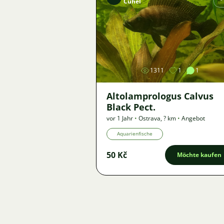
Čuhel
Bild
1311
1
1
Altolamprologus Calvus
Black Pect.
vor 1 Jahr
•
Ostrava
,
? km
•
Angebot
Aquarienfische
50 Kč
Möchte kaufen