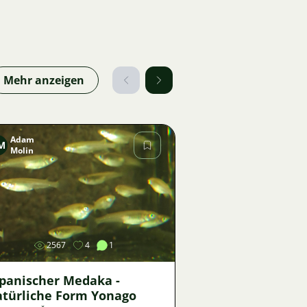
Mehr anzeigen
Adam
M
Molin
Bild
2567
4
1
apanischer Medaka -
atürliche Form Yonago