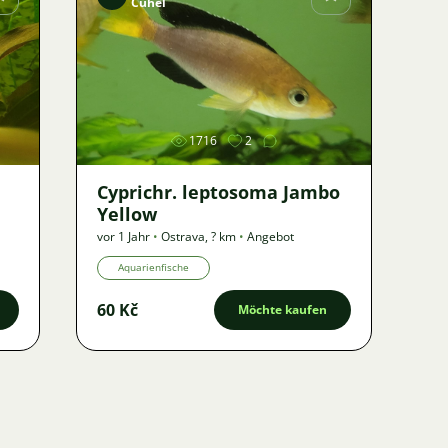
Čuhel
Bild
1716
2
Cyprichr. leptosoma Jambo
Yellow
vor 1 Jahr
•
Ostrava
,
? km
•
Angebot
Aquarienfische
60 Kč
Möchte kaufen