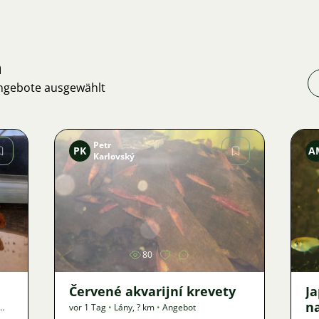
n
Angebote ausgewählt
Petr
PK
A
Karlovský
Bild
80
Červené akvarijní krevety
J
n
vor 1 Tag
•
Lány
,
? km
•
Angebot