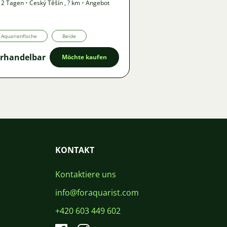
 2 Tagen
•
Český Těšín
,
? km
•
Angebot
Aquarienfische
Beide
rhandelbar
Möchte kaufen
KONTAKT
Kontaktiere uns
info@foraquarist.com
+420 603 449 602