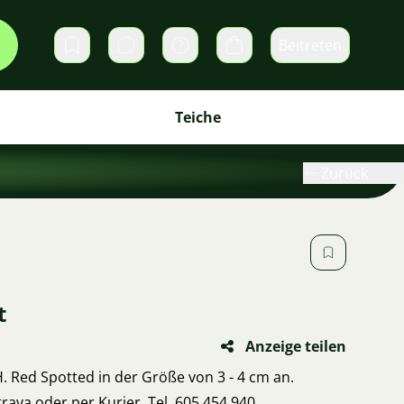
Beitreten
Direktnachrichten
Warenkorb
Teiche
Zurück
t
Anzeige teilen
. Red Spotted in der Größe von 3 - 4 cm an.
rava oder per Kurier. Tel. 605 454 940