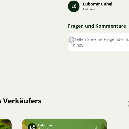
Lubomír Čuhel
LČ
Ostrava
Fragen und Kommentare
s Verkäufers
Lubomír
LČ