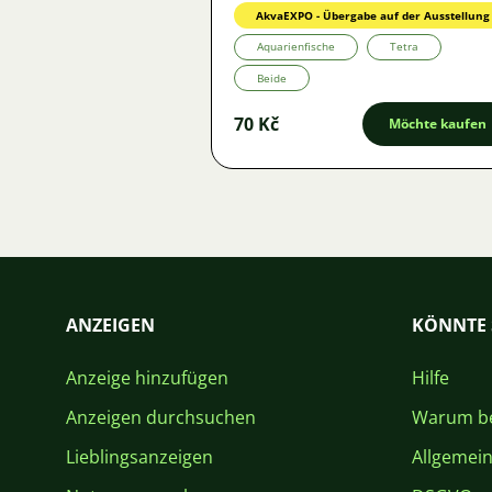
AkvaEXPO - Übergabe auf der Ausstellung
Aquarienfische
Tetra
Beide
70 Kč
Möchte kaufen
ANZEIGEN
KÖNNTE 
Anzeige hinzufügen
Hilfe
Anzeigen durchsuchen
Warum be
Lieblingsanzeigen
Allgemei