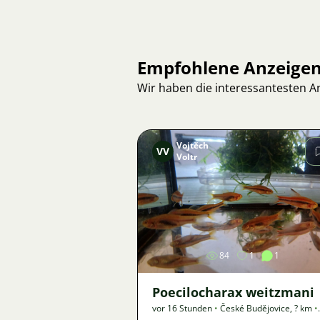
Empfohlene Anzeige
Wir haben die interessantesten 
Vojtěch
VV
Voltr
Bild
84
1
1
Poecilocharax weitzmani
vor 16 Stunden
•
České Budějovice
,
? km
•
Angebot