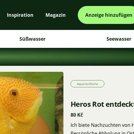
Inspiration
Magazin
Anzeige hinzufügen
Süßwasser
Seewasser
Aquarienfische
Heros Rot entdeck
80 Kč
Ich biete Nachzuchten von H
Persönliche Abholung in Ost